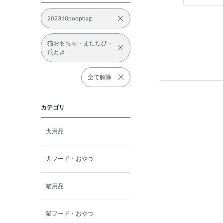
202310poopbag
猫おもちゃ・またたび・
爪とぎ
全て解除
カテゴリ
犬用品
犬フード・おやつ
猫用品
猫フード・おやつ