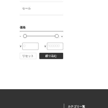
猫ウェットフード
セール
猫おやつ
価格
猫サプリ・ミルク・栄養補給
¥
¥
その他ペット用品
リセット
絞り込む
小動物・鳥フード
その他フード（魚・爬虫類・
両生類）
小動物・鳥用品
その他用品（魚・爬虫類・両
カテゴリ一覧