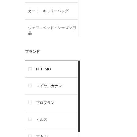
カート・キャリーバッグ
ウェア・ベッド・シーズン用
品
首輪・ハーネス(胴輪)・リー
ブランド
ド
PETEMO
オーナー雑貨
ロイヤルカナン
犬フード・おやつ
プロプラン
犬プレミアムフード（ドラ
イ・ウェット）
ヒルズ
犬ドライフード
アカナ