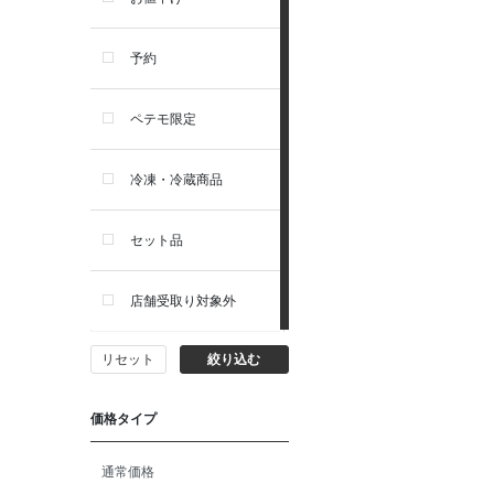
住居・タワー・ケージ
ソルビダ
予約
カート・キャリーバッグ
フィジカライフ
ペテモ限定
ウェア・ベッド・シーズン用
冷凍・冷蔵商品
品
セット品
首輪・ハーネス(胴輪)・リー
ド
店舗受取り対象外
猫フード・おやつ
リセット
絞り込む
猫プレミアムフード（ドラ
イ・ウェット）
価格タイプ
猫ドライフード
通常価格