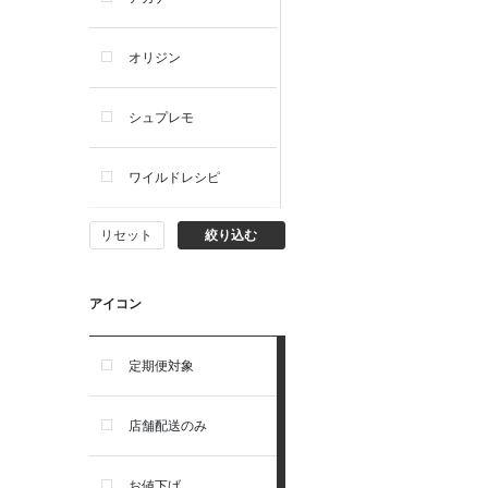
犬ウェットフード
オリジン
犬おやつ
シュプレモ
犬サプリ・ミルク・栄養補給
ワイルドレシピ
猫用品
リセット
絞り込む
ナチュラルチョイス
猫おもちゃ・またたび・爪と
ぎ
ウェルネス
アイコン
食器・給水器・哺乳器
アーテミス
定期便対象
お手入れ・除菌消臭
セレクトバランス
店舗配送のみ
トイレ・マナー・しつけ
リガロ
お値下げ