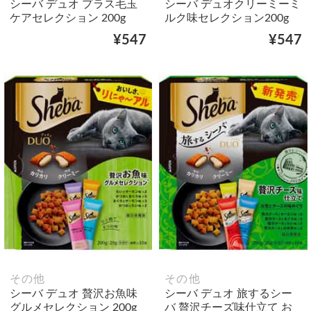
シーバ デュオ プラス毛玉
シーバ デュオクリーミーミ
ケアセレクション 200g
ルク味セレクション200g
¥547
¥547
その他
その他
シーバ デュオ 贅沢お魚味
シーバ デュオ 旅するシー
グルメセレクション 200g
バ 贅沢チーズ味仕立て お