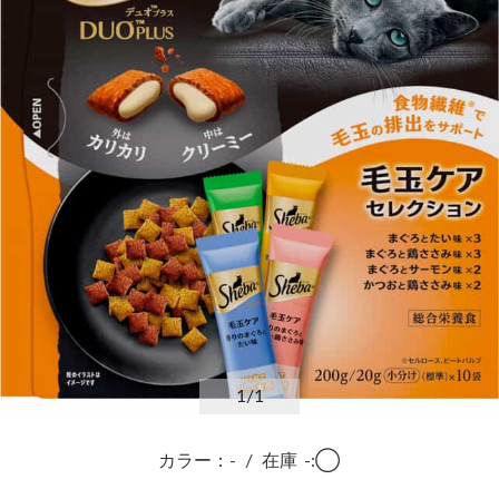
1
/1
カラー：-
/
在庫
-:◯