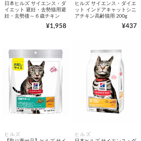
日本ヒルズ サイエンス・ダ
ヒルズ サイエンス・ダイエ
イエット 避妊・去勢猫用避
ット インドアキャットシニ
妊・去勢後～６歳チキン
アチキン高齢猫用 200g
¥1,958
¥437
ヒルズ
ヒルズ
【取り寄せ品】ヒルズ サイ
日本ヒルズ サイエンス・ダ