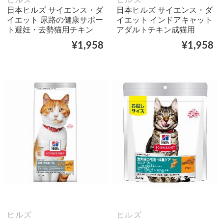
ヒルズ
ヒルズ
日本ヒルズ サイエンス・ダ
日本ヒルズ サイエンス・ダ
イエット 尿路の健康サポー
イエット インドアキャット
ト避妊・去勢猫用チキン
アダルトチキン成猫用
¥1,958
¥1,958
ヒルズ
ヒルズ