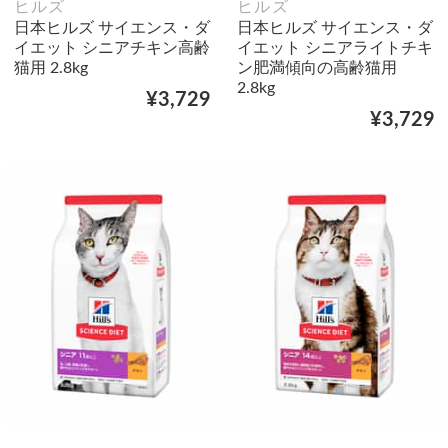
ヒルズ
ヒルズ
日本ヒルズ サイエンス・ダ
日本ヒルズ サイエンス・ダ
イエット シニアチキン高齢
イエット シニアライトチキ
猫用 2.8kg
ン肥満傾向の高齢猫用
2.8kg
¥3,729
¥3,729