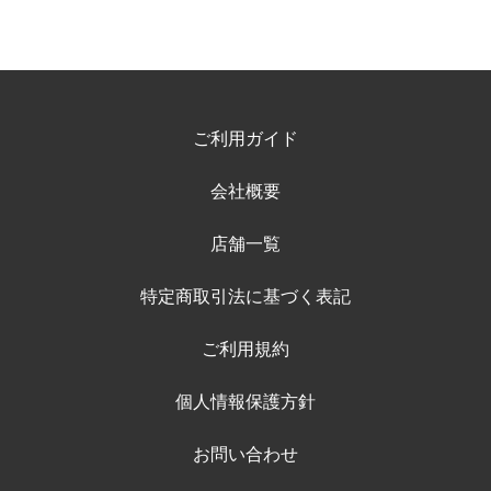
ご利用ガイド
会社概要
店舗一覧
特定商取引法に基づく表記
ご利用規約
個人情報保護方針
お問い合わせ