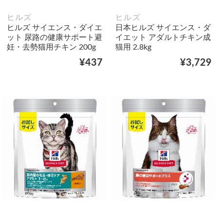
ヒルズ
ヒルズ
ヒルズ サイエンス・ダイエ
日本ヒルズ サイエンス・ダ
ット 尿路の健康サポート避
イエット アダルトチキン成
妊・去勢猫用チキン 200g
猫用 2.8kg
¥437
¥3,729