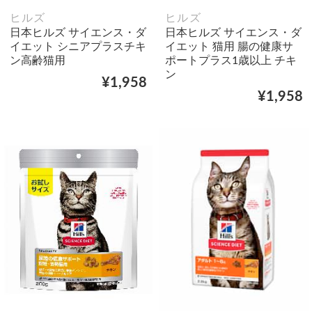
ヒルズ
ヒルズ
日本ヒルズ サイエンス・ダ
日本ヒルズ サイエンス・ダ
イエット シニアプラスチキ
イエット 猫用 腸の健康サ
ン高齢猫用
ポートプラス1歳以上 チキ
ン
¥1,958
¥1,958