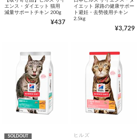
エンス・ダイエット 猫用
イエット 尿路の健康サポー
減量サポートチキン 200g
ト避妊・去勢後用チキン
2.5kg
¥437
¥3,729
ヒルズ
SOLDOUT