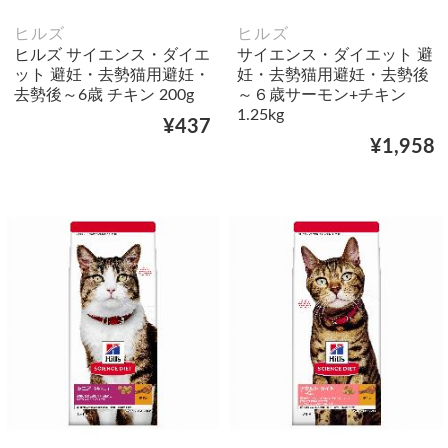
ヒルズ
ヒルズ
ヒルズ サイエンス・ダイエ
サイエンス・ダイエット 避
ット 避妊・去勢猫用避妊・
妊・去勢猫用避妊・去勢後
去勢後～6歳 チキン 200g
～６歳サーモン+チキン
1.25kg
¥437
¥1,958