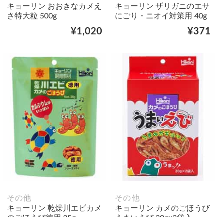
キョーリン おおきなカメえ
キョーリン ザリガニのエサ
さ特大粒 500g
にごり・ニオイ対策用 40g
¥1,020
¥371
その他
その他
キョーリン 乾燥川エビカメ
キョーリン カメのごほうび