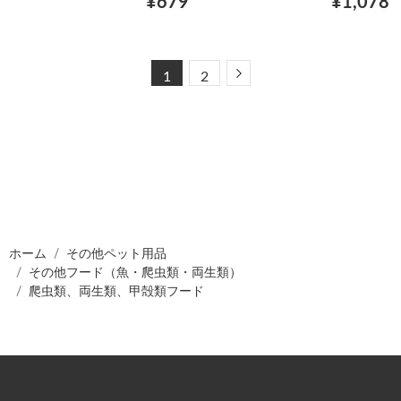
¥679
¥1,078
Next
1
2
ホーム
その他ペット用品
その他フード（魚・爬虫類・両生類）
爬虫類、両生類、甲殻類フード