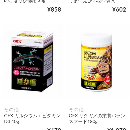
のごほうび徳用 35g
うまいえび 20g×2袋入
¥858
¥602
その他
その他
GEX カルシウム＋ビタミン
GEX リクガメの栄養バラン
D3 40g
スフード180g