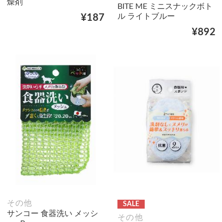
燥剤
BITE ME ミニスナックボト
ル ライトブルー
¥187
¥892
その他
SALE
サンコー 食器洗い メッシ
その他