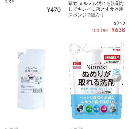
ュgＲ
猫壱 ヌルヌル汚れも洗剤な
しでキレイに落とす食器用
¥470
スポンジ 2個入り
¥712
¥638
10% OFF