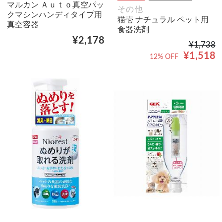
マルカン Ａｕｔｏ真空パッ
その他
クマシンハンディタイプ用
猫壱 ナチュラル ペット用
真空容器
食器洗剤
¥2,178
¥1,738
¥1,518
12% OFF