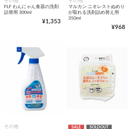
その他
その他
FLF わんにゃん食器の洗剤
マルカン ニオレストぬめり
詰替用 300ml
が取れる洗剤詰め替え用
350ml
¥1,353
¥968
その他
SALE
SOLDOUT