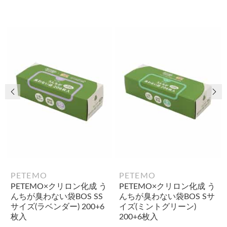
前の画像
次
PETEMO
PETEMO
PETEMO×クリロン化成 う
PETEMO×クリロン化成 う
んちが臭わない袋BOS SS
んちが臭わない袋BOS Sサ
サイズ(ラベンダー) 200+6
イズ(ミントグリーン)
枚入
200+6枚入