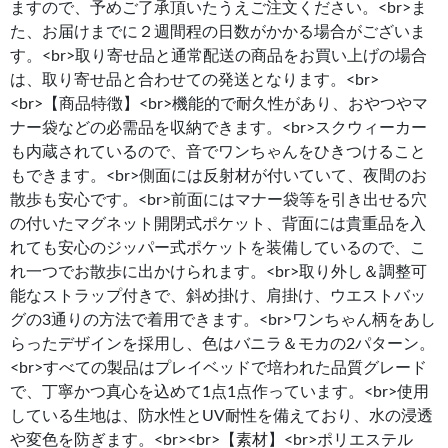
ますので、予めご了承頂いたうえご注文ください。<br>ま
た、お届けまでに２週間程の日数がかかる場合がございま
す。<br>取り寄せ品と通常配送の商品をお買い上げの場合
は、取り寄せ品と合わせての発送となります。<br>
<br>【商品特徴】<br>機能的で耐久性があり、おやつやマ
ナー袋などの必需品を収納できます。<br>スクウィーカー
も内蔵されているので、音でワンちゃんをひきつけること
もできます。<br>側面には反射材が付いていて、夜間のお
散歩も安心です。<br>前面にはマナー袋等を引き出せる穴
の付いたマグネット開閉式ポケット、背面には貴重品を入
れても安心のジッパー式ポケットを装備しているので、こ
れ一つでお散歩に出かけられます。<br>取り外し＆調整可
能なストラップ付きで、斜め掛け、肩掛け、ウエストバッ
グの3通りの方法で着用できます。<br>ワンちゃん柄をあし
らったデザインを採用し、色はバニラ＆モカの2パターン。
<br>すべての製品はプレイベッドで培われた品質グレード
で、丁寧かつ真心を込めて1点1点作っています。<br>使用
している生地は、防水性とUV耐性を備えており、水の浸透
や変色を防ぎます。<br><br>【素材】<br>ポリエステル