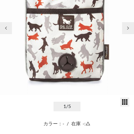
前の画像
次
サ
1
/5
カラー：-
/
在庫
-:△