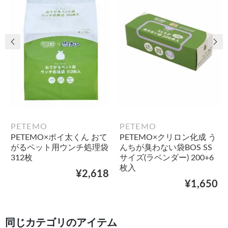
前の画像
次
PETEMO
PETEMO
PETEMO×ポイ太くん おて
PETEMO×クリロン化成 う
がるペット用ウンチ処理袋
んちが臭わない袋BOS SS
312枚
サイズ(ラベンダー) 200+6
枚入
¥2,618
¥1,650
同じカテゴリのアイテム