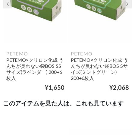
前の画像
次
PETEMO
PETEMO
PETEMO×クリロン化成 う
PETEMO×クリロン化成 う
んちが臭わない袋BOS SS
んちが臭わない袋BOS Sサ
サイズ(ラベンダー) 200+6
イズ(ミントグリーン)
枚入
200+6枚入
¥1,650
¥2,068
このアイテムを見た人は、これも見ています