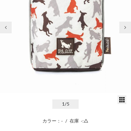
前の画像
次
サ
1
/5
カラー：-
/
在庫
-:△