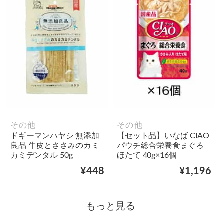
その他
その他
ドギーマンハヤシ 無添加
【セット品】いなば CIAO
良品 牛皮とささみのカミ
パウチ総合栄養食まぐろ
カミデンタル 50g
ほたて 40g×16個
¥448
¥1,196
もっと見る