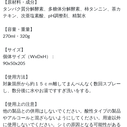
【原材料・成分】
タンパク質分解酵素、多糖体分解酵素、柿タンニン、茶カ
テキン、次亜塩素酸、pH調整剤、精製水
【容量・重量】
270ml・320g
【サイズ】
個体サイズ（WxDxH）：
90x
【使用方法】
対象箇所から約１５ｃｍ離してまんべんなく数回スプレー
し、数分後に水やお湯ですすぎ洗いをする。
【使用上の注意】
他の製品との併用はしないでください。酸性タイプの製品
やアルコールと混ざらないようにしてください。用途以外
に使用しないでください。シミの原因となる可能性がある