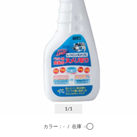
1
/1
カラー：-
/
在庫
-:◯