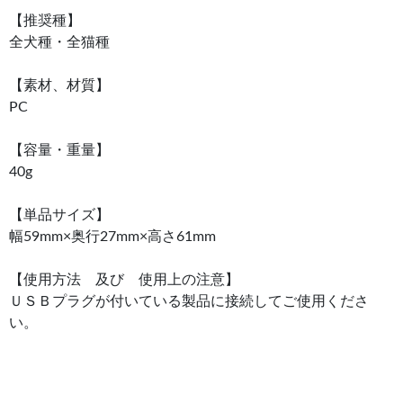
【推奨種】
全犬種・全猫種
【素材、材質】
PC
【容量・重量】
40g
【単品サイズ】
幅59mm×奥行27mm×高さ61mm
【使用方法 及び 使用上の注意】
ＵＳＢプラグが付いている製品に接続してご使用くださ
い。