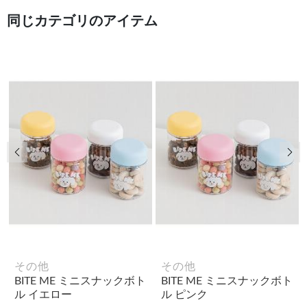
同じカテゴリのアイテム
前の画像
次
その他
その他
BITE ME ミニスナックボト
BITE ME ミニスナックボト
ル イエロー
ル ピンク