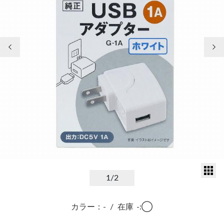
前の画像
次
サ
1
/2
カラー：-
/
在庫
-:◯