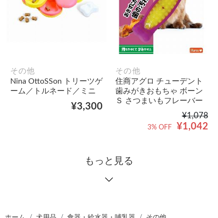
その他
その他
Nina OttoSSon トリーツゲ
住商アグロ チューデント
ーム／トルネード／ミニ
歯みがきおもちゃ ボーン
Ｓ さつまいもフレーバー
¥3,300
¥1,078
¥1,042
3% OFF
もっと見る
ホーム
犬用品
食器・給水器・哺乳器
その他