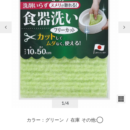
前の画像
次
サ
1
/4
カラー：グリーン
/
在庫
その他:◯