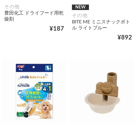
その他
NEW
豊田化工 ドライフード用乾
その他
燥剤
BITE ME ミニスナックボト
ル ライトブルー
¥187
¥892