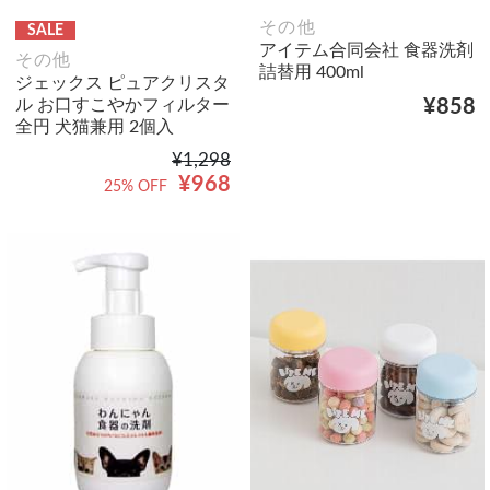
その他
SALE
アイテム合同会社 食器洗剤
その他
詰替用 400ml
ジェックス ピュアクリスタ
ル お口すこやかフィルター
¥858
全円 犬猫兼用 2個入
¥1,298
¥968
25% OFF