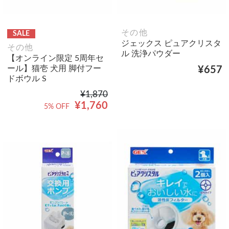
その他
SALE
ジェックス ピュアクリスタ
その他
ル 洗浄パウダー
【オンライン限定 5周年セ
ール】猫壱 犬用 脚付フー
¥657
ドボウル S
¥1,870
¥1,760
5% OFF