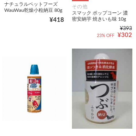
ナチュラルペットフーズ
その他
WauWau乾燥小粒納豆 80g
スマック ポップコーン 濃
密安納芋 焼きいも味 10g
¥418
¥393
¥302
23% OFF