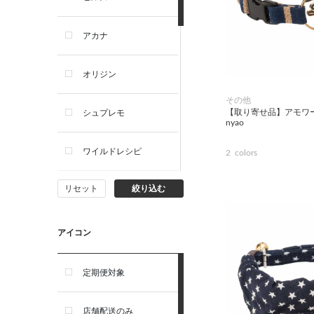
犬ドライフード
アカナ
犬ウェットフード
オリジン
犬おやつ
その他
【取り寄せ品】アモワ
シュプレモ
nyao
犬サプリ・ミルク・栄養補給
ワイルドレシピ
2
colors
猫用品
リセット
絞り込む
ナチュラルチョイス
猫おもちゃ・またたび・爪と
ぎ
ウェルネス
アイコン
食器・給水器・哺乳器
アーテミス
定期便対象
お手入れ・除菌消臭
セレクトバランス
店舗配送のみ