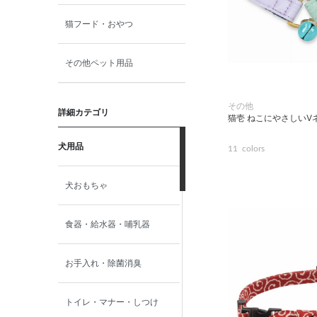
猫フード・おやつ
その他ペット用品
その他
詳細カテゴリ
猫壱 ねこにやさしいⅤ
犬用品
11
colors
犬おもちゃ
食器・給水器・哺乳器
お手入れ・除菌消臭
トイレ・マナー・しつけ