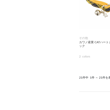
その他用品（魚・爬虫類・両
生類）
その他
カワノ産業 CATハート
ック
2
colors
21件中
1件 ～ 21件を