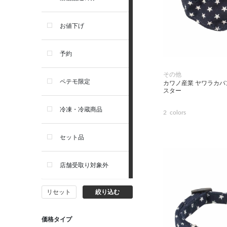
トイレ・マナー・しつけ
リガロ
お値下げ
住居・タワー・ケージ
ソルビダ
予約
カート・キャリーバッグ
その他
フィジカライフ
ペテモ限定
カワノ産業 ヤワラカバ
スター
ウェア・ベッド・シーズン用
冷凍・冷蔵商品
品
2
colors
セット品
首輪・ハーネス(胴輪)・リー
ド
店舗受取り対象外
猫フード・おやつ
リセット
絞り込む
猫プレミアムフード（ドラ
イ・ウェット）
価格タイプ