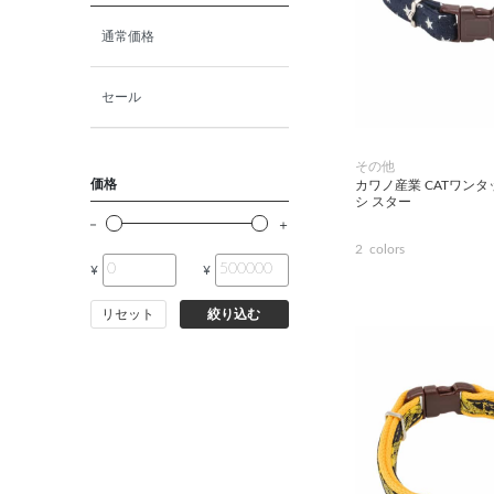
猫ドライフード
通常価格
猫ウェットフード
セール
猫おやつ
その他
価格
カワノ産業 CATワン
シ スター
猫サプリ・ミルク・栄養補給
2
colors
¥
¥
その他ペット用品
リセット
絞り込む
小動物・鳥フード
その他フード（魚・爬虫類・
両生類）
小動物・鳥用品