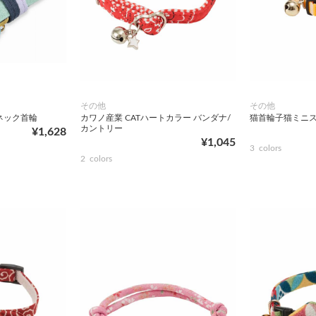
その他
その他
ネック首輪
カワノ産業 CATハートカラー バンダナ/
猫首輪子猫ミニ
カントリー
¥1,628
¥1,045
3
colors
2
colors