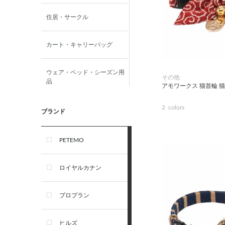
住居・サークル
カート・キャリーバッグ
ウェア・ベッド・シーズン用
その他
品
アモワークス 猫首輪 
2
colors
首輪・ハーネス(胴輪)・リー
ブランド
ド
PETEMO
オーナー雑貨
ロイヤルカナン
犬フード・おやつ
プロプラン
犬プレミアムフード（ドラ
イ・ウェット）
ヒルズ