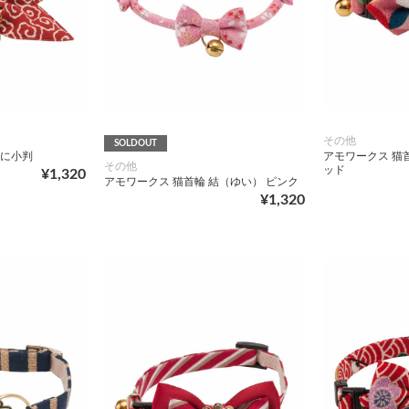
その他
SOLDOUT
猫に小判
アモワークス 猫
その他
ッド
¥1,320
アモワークス 猫首輪 結（ゆい） ピンク
¥1,320