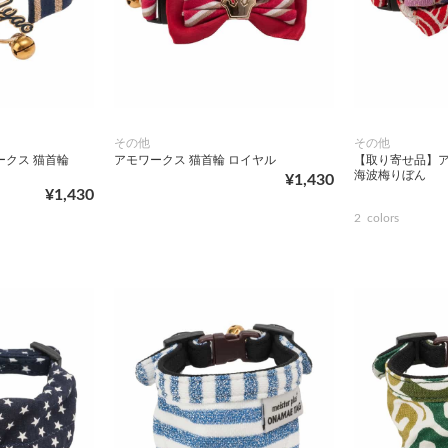
その他
その他
ークス 猫首輪
アモワークス 猫首輪 ロイヤル
【取り寄せ品】ア
海波梅りぼん
¥1,430
¥1,430
2
colors