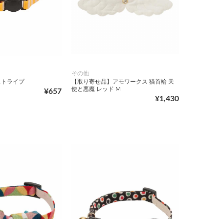
その他
ストライプ
【取り寄せ品】アモワークス 猫首輪 天
使と悪魔 レッド M
¥657
¥1,430