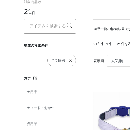
対象商品数
21
件
商品一覧の検索結果で
21件中
1件 ～ 21件を
現在の検索条件
全て解除
表示順
カテゴリ
犬用品
犬フード・おやつ
猫用品