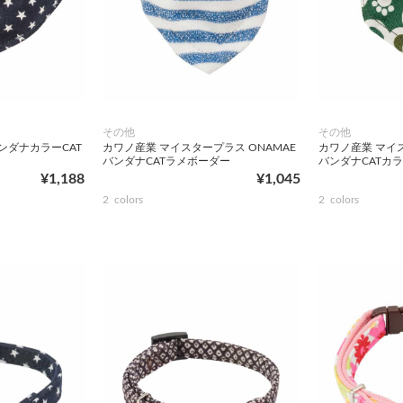
その他
その他
ンダナカラーCAT
カワノ産業 マイスタープラス ONAMAE
カワノ産業 マイス
バンダナCATラメボーダー
バンダナCATカ
¥1,188
¥1,045
2
colors
2
colors