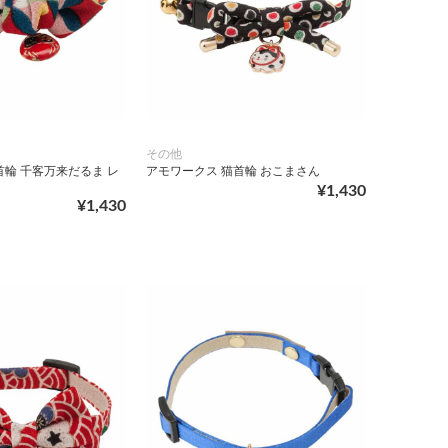
その他
首輪 千客万来だるま レ
アモワークス 猫首輪 おこまさん
¥1,430
¥1,430