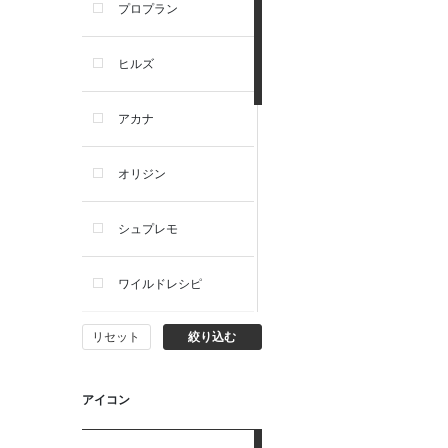
プロプラン
犬プレミアムフード（ドラ
イ・ウェット）
ヒルズ
犬ドライフード
アカナ
犬ウェットフード
オリジン
犬おやつ
シュプレモ
犬サプリ・ミルク・栄養補給
ワイルドレシピ
猫用品
リセット
絞り込む
ナチュラルチョイス
猫おもちゃ・またたび・爪と
ぎ
ウェルネス
アイコン
食器・給水器・哺乳器