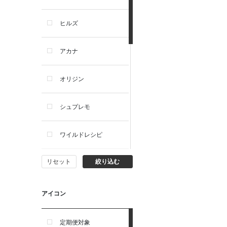
犬プレミアムフード（ドラ
イ・ウェット）
ヒルズ
犬ドライフード
アカナ
犬ウェットフード
オリジン
犬おやつ
シュプレモ
犬サプリ・ミルク・栄養補給
ワイルドレシピ
猫用品
リセット
絞り込む
ナチュラルチョイス
猫おもちゃ・またたび・爪と
ぎ
ウェルネス
アイコン
食器・給水器・哺乳器
アーテミス
定期便対象