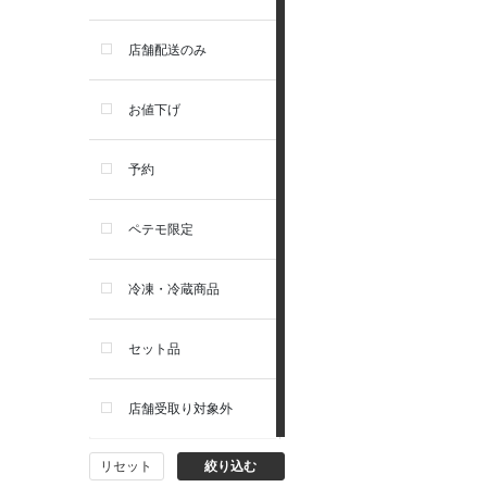
お手入れ・除菌消臭
セレクトバランス
店舗配送のみ
トイレ・マナー・しつけ
リガロ
お値下げ
住居・タワー・ケージ
ソルビダ
予約
カート・キャリーバッグ
フィジカライフ
ペテモ限定
ウェア・ベッド・シーズン用
冷凍・冷蔵商品
品
セット品
首輪・ハーネス(胴輪)・リー
ド
店舗受取り対象外
猫フード・おやつ
リセット
絞り込む