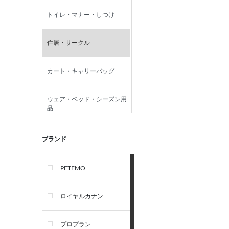
トイレ・マナー・しつけ
住居・サークル
カート・キャリーバッグ
ウェア・ベッド・シーズン用
品
首輪・ハーネス(胴輪)・リー
ブランド
ド
PETEMO
オーナー雑貨
ロイヤルカナン
犬フード・おやつ
プロプラン