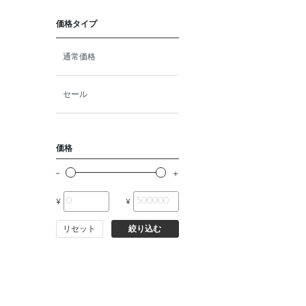
猫プレミアムフード（ドラ
イ・ウェット）
価格タイプ
猫ドライフード
通常価格
猫ウェットフード
セール
猫おやつ
価格
猫サプリ・ミルク・栄養補給
¥
¥
その他ペット用品
リセット
絞り込む
小動物・鳥フード
その他フード（魚・爬虫類・
両生類）