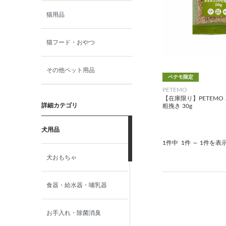
猫用品
猫フード・おやつ
その他ペット用品
ペテモ限定
PETEMO
【在庫限り】PETEMO
詳細カテゴリ
粗挽き 30g
犬用品
1件中
1件 ～ 1件を表
犬おもちゃ
食器・給水器・哺乳器
お手入れ・除菌消臭