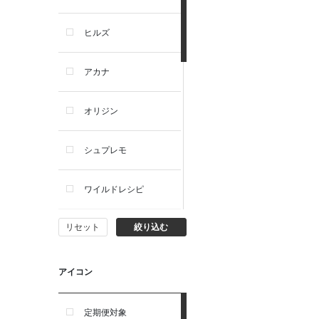
犬プレミアムフード（ドラ
イ・ウェット）
ヒルズ
犬ドライフード
アカナ
犬ウェットフード
オリジン
犬おやつ
シュプレモ
犬サプリ・ミルク・栄養補給
ワイルドレシピ
猫用品
リセット
絞り込む
ナチュラルチョイス
猫おもちゃ・またたび・爪と
ぎ
ウェルネス
アイコン
食器・給水器・哺乳器
アーテミス
定期便対象