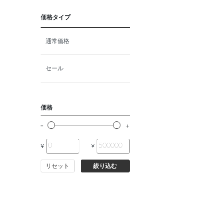
猫プレミアムフード（ドラ
イ・ウェット）
価格タイプ
猫ドライフード
通常価格
猫ウェットフード
セール
猫おやつ
価格
猫サプリ・ミルク・栄養補給
¥
¥
その他ペット用品
リセット
絞り込む
小動物・鳥フード
その他フード（魚・爬虫類・
両生類）