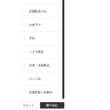
お手入れ・除菌消臭
セレクトバランス
店舗配送のみ
トイレ・マナー・しつけ
リガロ
お値下げ
住居・タワー・ケージ
ソルビダ
予約
カート・キャリーバッグ
フィジカライフ
ペテモ限定
ウェア・ベッド・シーズン用
冷凍・冷蔵商品
品
セット品
首輪・ハーネス(胴輪)・リー
ド
店舗受取り対象外
猫フード・おやつ
リセット
絞り込む