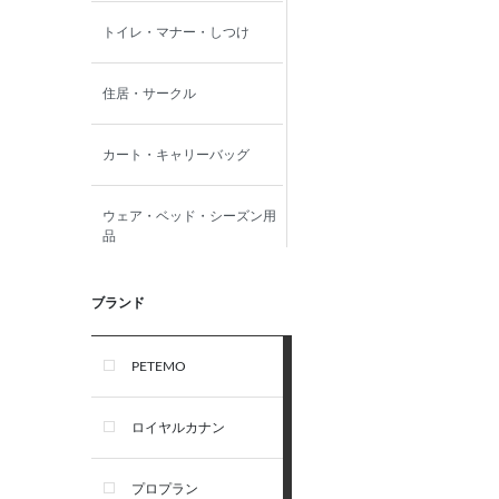
トイレ・マナー・しつけ
住居・サークル
カート・キャリーバッグ
ウェア・ベッド・シーズン用
品
首輪・ハーネス(胴輪)・リー
ブランド
ド
PETEMO
オーナー雑貨
ロイヤルカナン
犬フード・おやつ
プロプラン