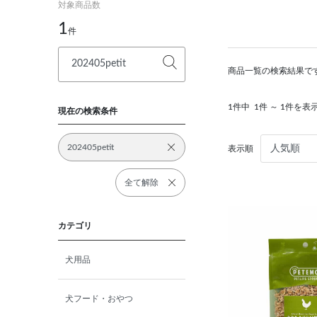
対象商品数
1
件
商品一覧の検索結果で
1件中
1件 ～ 1件を表
現在の検索条件
202405petit
表示順
全て解除
カテゴリ
犬用品
犬フード・おやつ