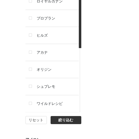
ロイヤルカナン
犬フード・おやつ
プロプラン
犬プレミアムフード（ドラ
イ・ウェット）
ヒルズ
犬ドライフード
アカナ
犬ウェットフード
オリジン
犬おやつ
シュプレモ
犬サプリ・ミルク・栄養補給
ワイルドレシピ
猫用品
リセット
絞り込む
ナチュラルチョイス
猫おもちゃ・またたび・爪と
ぎ
ウェルネス