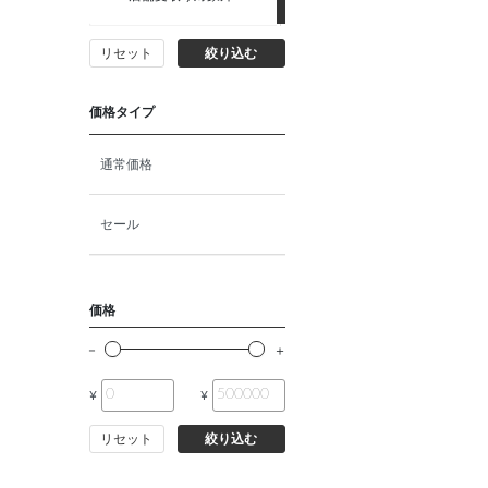
猫フード・おやつ
リセット
絞り込む
猫プレミアムフード（ドラ
イ・ウェット）
価格タイプ
猫ドライフード
通常価格
猫ウェットフード
セール
猫おやつ
価格
猫サプリ・ミルク・栄養補給
¥
¥
その他ペット用品
リセット
絞り込む
小動物・鳥フード