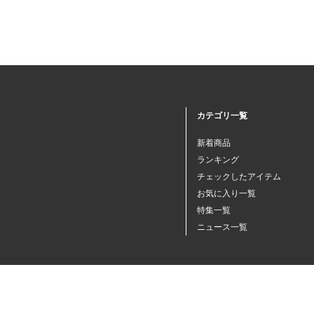
その他フード（魚・爬虫類・
両生類）
小動物・鳥用品
その他用品（魚・爬虫類・両
カテゴリ一覧
生類）
新着商品
ランキング
チェックしたアイテム
お気に入り一覧
特集一覧
ニュース一覧