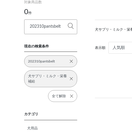
対象商品数
0
件
犬サプリ・ミルク・栄
現在の検索条件
表示順
202310pantsbelt
犬サプリ・ミルク・栄養
補給
全て解除
カテゴリ
犬用品