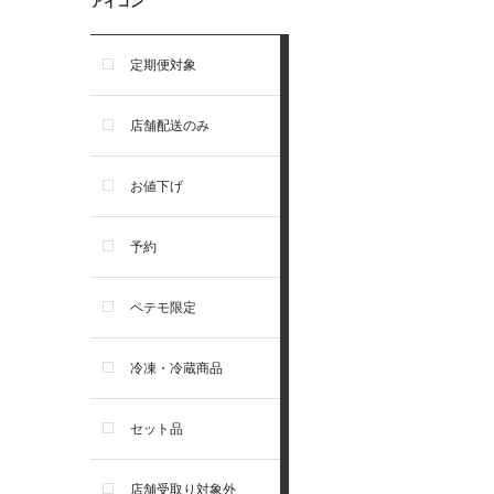
アイコン
食器・給水器・哺乳器
アーテミス
定期便対象
お手入れ・除菌消臭
セレクトバランス
店舗配送のみ
トイレ・マナー・しつけ
リガロ
お値下げ
住居・タワー・ケージ
ソルビダ
予約
カート・キャリーバッグ
フィジカライフ
ペテモ限定
ウェア・ベッド・シーズン用
冷凍・冷蔵商品
品
セット品
首輪・ハーネス(胴輪)・リー
ド
店舗受取り対象外