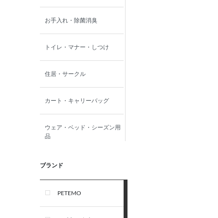
お手入れ・除菌消臭
トイレ・マナー・しつけ
住居・サークル
カート・キャリーバッグ
ウェア・ベッド・シーズン用
品
首輪・ハーネス(胴輪)・リー
ブランド
ド
PETEMO
オーナー雑貨