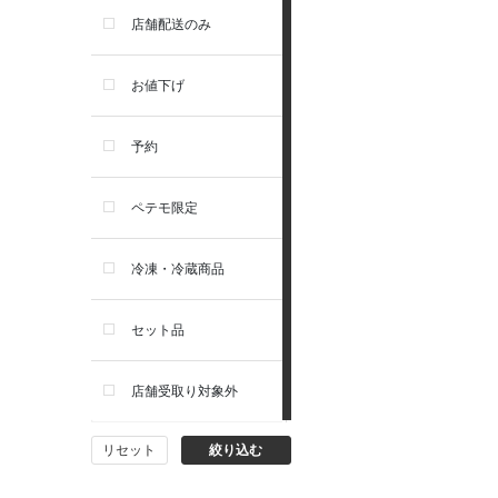
セレクトバランス
店舗配送のみ
リガロ
お値下げ
ソルビダ
予約
フィジカライフ
ペテモ限定
冷凍・冷蔵商品
セット品
店舗受取り対象外
リセット
絞り込む