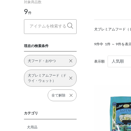
対象商品数
9
件
犬プレミアムフード（
9件中
1件 ～ 9件を表
現在の検索条件
犬フード・おやつ
表示順
犬プレミアムフード（ド
ライ・ウェット）
全て解除
カテゴリ
犬用品