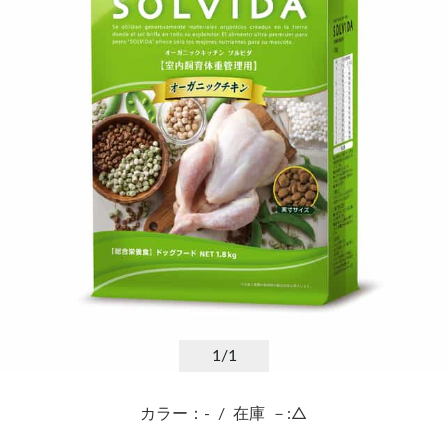
1
/1
カラー：-
/
在庫
－:△