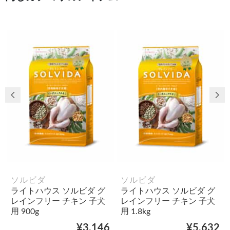
前の画像
次
ソルビダ
ソルビダ
ライトハウス ソルビダ グ
ライトハウス ソルビダ グ
レインフリー チキン 子犬
レインフリー チキン 子犬
用 900g
用 1.8kg
¥3,146
¥5,632