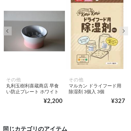
前の画像
次
その他
その他
丸利玉樹利喜蔵商店 早食
マルカン ドライフード用
い防止プレート ホワイト
除湿剤 3個入 3個
¥2,200
¥327
同じカテゴリのアイテム