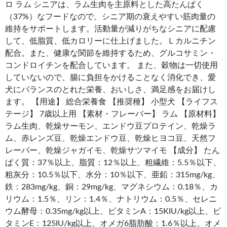
ロ ラム シニアは、ラム生肉を主原料とした高たんぱく
（37%）なフードなので、シニア期の衰えやすい筋肉量の
維持をサポートします。活動量が減りがちなシニアに配慮
して、低脂質、低カロリーに仕上げました。Ｌカルニチン
配合。また、健康な関節を維持するため、グルコサミン・
コンドロイチンを配合しています。 また、穀物は一切使用
していないので、腸に負担をかけることなく消化でき、愛
犬にバランスのとれた栄養、おいしさ、満足感をお届けし
ます。 【用途】 総合栄養食 【推奨種】 小型犬 【ライフス
テージ】 7歳以上用 【素材・フレーバー】 ラム 【原材料】
ラム生肉、乾燥サーモン、エンドウ豆プロテイン、乾燥ラ
ム、赤レンズ豆、乾燥エンドウ豆、乾燥ヒヨコ豆、天然フ
レーバー、乾燥ジャガイモ、乾燥サツマイモ 【成分】 たん
ぱく質：37％以上、脂質：12％以上、粗繊維：5.5％以下、
粗灰分：10.5％以下、水分：10％以下、亜鉛：315mg/kg、
鉄：283mg/kg、銅：29mg/kg、マグネシウム：0.18％、カ
リウム：1.5％、リン：1.4％、ナトリウム：0.5％、セレニ
ウム酵母：0.35mg/kg以上、ビタミンA：15KIU/kg以上、ビ
タミンE：125IU/kg以上、オメガ6脂肪酸：1.6％以上、オメ