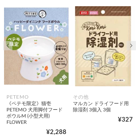
前の画像
次
PETEMO
その他
《ペテモ限定》猫壱
マルカン ドライフード用
PETEMO 犬用脚付フード
除湿剤 3個入 3個
ボウルM (小型犬用)
¥327
FLOWER
¥2,288