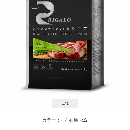
1
/1
カラー：-
/
在庫
-:△