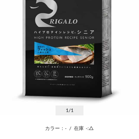
1
/1
カラー：-
/
在庫
-:△