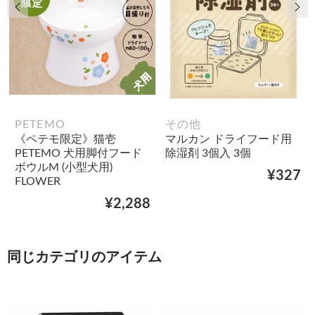
前の画像
次
PETEMO
その他
《ペテモ限定》猫壱
マルカン ドライフード用
PETEMO 犬用脚付フード
除湿剤 3個入 3個
ボウルM (小型犬用)
¥327
FLOWER
¥2,288
同じカテゴリのアイテム