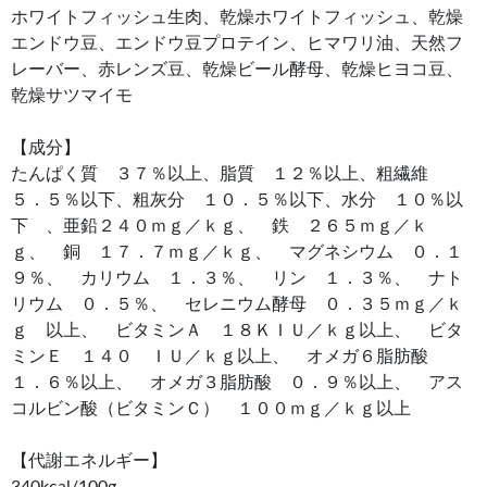
ホワイトフィッシュ生肉、乾燥ホワイトフィッシュ、乾燥
エンドウ豆、エンドウ豆プロテイン、ヒマワリ油、天然フ
レーバー、赤レンズ豆、乾燥ビール酵母、乾燥ヒヨコ豆、
乾燥サツマイモ
【成分】
たんぱく質 ３７％以上、脂質 １２％以上、粗繊維
５．５％以下、粗灰分 １０．５％以下、水分 １０％以
下 、亜鉛２４０ｍｇ／ｋｇ、 鉄 ２６５ｍｇ／ｋ
ｇ、 銅 １７．７ｍｇ／ｋｇ、 マグネシウム ０．１
９％、 カリウム １．３％、 リン １．３％、 ナト
リウム ０．５％、 セレニウム酵母 ０．３５ｍｇ／ｋ
ｇ 以上、 ビタミンＡ １８ＫＩＵ／ｋｇ以上、 ビタ
ミンＥ １４０ ＩＵ／ｋｇ以上、 オメガ６脂肪酸
１．６％以上、 オメガ３脂肪酸 ０．９％以上、 アス
コルビン酸（ビタミンＣ） １００ｍｇ／ｋｇ以上
【代謝エネルギー】