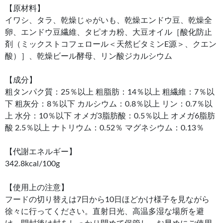
【原材料】
イワシ、タラ、乾燥じゃがいも、乾燥エンドウ豆、乾燥全
卵、エンドウ豆繊維、タピオカ粉、大豆オイル［酸化防止
剤（ミックストコフェロール＜天然ビタミンE源＞、クエン
酸）］、乾燥ビール酵母、リン酸ジカルシウム
【成分】
粗タンパク質：25％以上 粗脂肪：14％以上 粗繊維：7％以
下 粗灰分：8％以下 カルシウム：0.8％以上 リン：0.7％以
上 水分：10％以下 オメガ3脂肪酸：0.5％以上 オメガ6脂肪
酸 2.5％以上 ナトリウム：0.52％ マグネシウム：0.13％
【代謝エネルギー】
342.8kcal/100g
【使用上の注意】
フードの切り替えは7日から10日ほどかけ様子を見ながら
徐々に行ってください。直射日光、高温多湿な場所を避