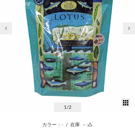
前の画像
次
サ
1
/2
カラー：-
/
在庫
－:△