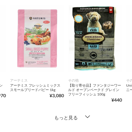
アーテミス
その他
そ
ン
アーテミス フレッシュミックス
【取り寄せ品】ファンタジーワー
Un
スモールブリードパピー 1kg
ルド オーブンベークド グレイン
ニー
フリーフィッシュ 100g
970
¥3,080
¥440
もっと見る