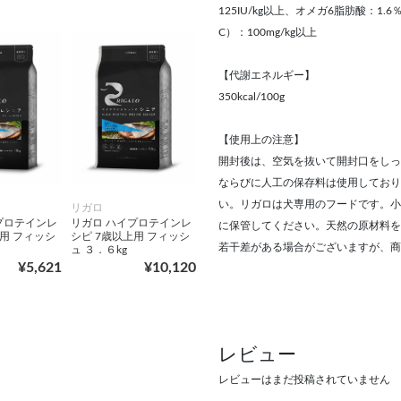
125IU/kg以上、オメガ6脂肪酸：
C）：100mg/kg以上
【代謝エネルギー】
350kcal/100g
【使用上の注意】
開封後は、空気を抜いて開封口をしっ
ならびに人工の保存料は使用しており
い。リガロは犬専用のフードです。小
リガロ
プロテインレ
リガロ ハイプロテインレ
に保管してください。天然の原材料を
上用 フィッシ
シピ 7歳以上用 フィッシ
若干差がある場合がございますが、商
ュ ３．６kg
¥5,621
¥10,120
レビュー
レビューはまだ投稿されていません