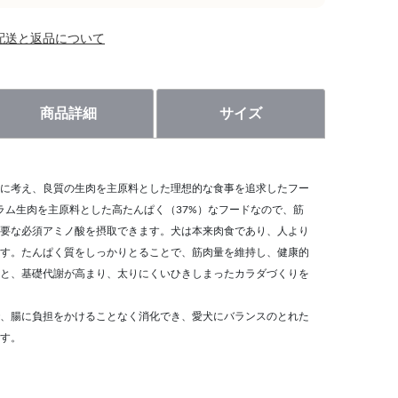
配送と返品について
商品詳細
サイズ
に考え、良質の生肉を主原料とした理想的な食事を追求したフー
、ラム生肉を主原料とした高たんぱく（37%）なフードなので、筋
要な必須アミノ酸を摂取できます。犬は本来肉食であり、人より
す。たんぱく質をしっかりとることで、筋肉量を維持し、健康的
と、基礎代謝が高まり、太りにくいひきしまったカラダづくりを
、腸に負担をかけることなく消化でき、愛犬にバランスのとれた
す。