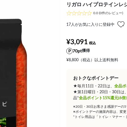
リガロ ハイプロテインレシピ
0.0
(0件のレビュー)
17
人がお気に入りに登録中
¥3,091
70pt
獲得
¥8,800（税込）以上送料無料
おトクなポイントデー
★毎月11日・22日は、
全品ポ
★第1日曜日・20日・30日
品*
全品ポイント15%還元(6倍)
※20日・30日お客さま感謝デーの
※ポイントデーの施策内容は、変更
*トイレ用品は「トイレ・マナー・