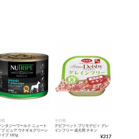
の他
その他
ァンタジーワールド ニュート
デビフペット プリモデビィ グレ
イプ ピュア ウナギ＆グリーン
インフリー 成犬用 チキン
イプ 185g
¥217