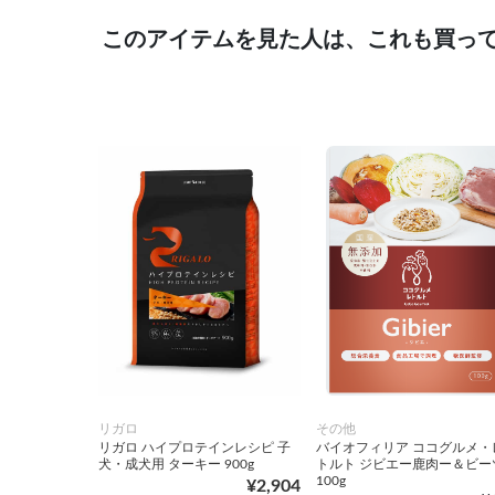
このアイテムを見た人は、これも買っ
リガロ
その他
リガロ ハイプロテインレシピ 子
バイオフィリア ココグルメ・
犬・成犬用 ターキー 900g
トルト ジビエー鹿肉ー＆ビー
100g
¥2,904