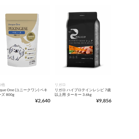
の他
リガロ
ique One (ユニークワン) ペキ
リガロ ハイプロテインレシピ 7歳
ズ 800g
以上用 ターキー 3.6kg
¥2,640
¥9,856