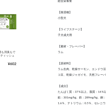
総合栄養食
【推奨種】
小型犬
【ライフステージ】
子犬成犬用
【素材・フレーバー】
ラム
除菌も消臭もで
トティッシュ
【原材料】
¥602
ラム生肉、乾燥サーモン、エンドウ豆
コ豆、乾燥ジャガイモ、天然フレーバ
【成分】
たんぱく質：37％以上、脂質：14％
鉛：301mg/kg、鉄：289mg/kg、
1.6％、ナトリウム：0.5％、セレニウム