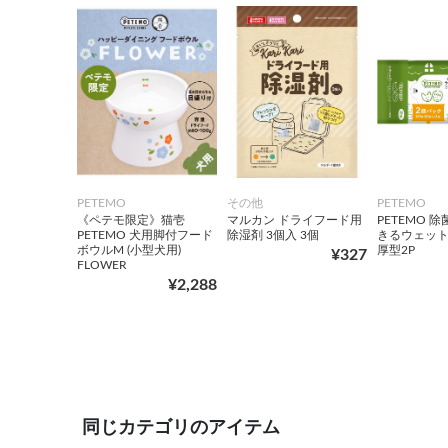
PETEMO
その他
PETEMO
《ペテモ限定》猫壱
マルカン ドライフード用
PETEMO 
PETEMO 犬用脚付フード
除湿剤 3個入 3個
きるウェッ
ボウルM (小型犬用)
厚型2P
¥327
FLOWER
¥2,288
同じカテゴリのアイテム