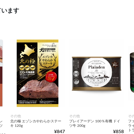
ています
その他
その他
そ
レ
北の極 エゾシカやわらかステー
プレイアーデン 100％有機 ドイ
フ
ツ
キ 120g
ツ牛 200g
ラ
トラ
¥847
¥858