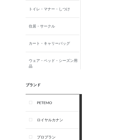
トイレ・マナー・しつけ
住居・サークル
カート・キャリーバッグ
ウェア・ベッド・シーズン用
品
首輪・ハーネス(胴輪)・リー
ブランド
ド
PETEMO
オーナー雑貨
ロイヤルカナン
犬フード・おやつ
プロプラン