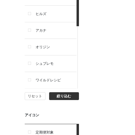
犬プレミアムフード（ドラ
イ・ウェット）
ヒルズ
犬ドライフード
アカナ
犬ウェットフード
オリジン
犬おやつ
シュプレモ
犬サプリ・ミルク・栄養補給
ワイルドレシピ
猫用品
リセット
絞り込む
ナチュラルチョイス
猫おもちゃ・またたび・爪と
ぎ
ウェルネス
アイコン
食器・給水器・哺乳器
アーテミス
定期便対象