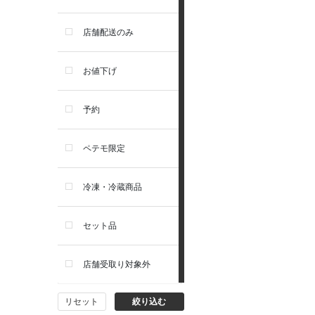
お手入れ・除菌消臭
セレクトバランス
店舗配送のみ
トイレ・マナー・しつけ
リガロ
お値下げ
住居・タワー・ケージ
ソルビダ
予約
カート・キャリーバッグ
フィジカライフ
ペテモ限定
ウェア・ベッド・シーズン用
冷凍・冷蔵商品
品
セット品
首輪・ハーネス(胴輪)・リー
ド
店舗受取り対象外
猫フード・おやつ
リセット
絞り込む