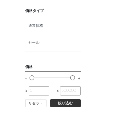
猫プレミアムフード（ドラ
イ・ウェット）
価格タイプ
猫ドライフード
通常価格
猫ウェットフード
セール
猫おやつ
価格
猫サプリ・ミルク・栄養補給
¥
¥
その他ペット用品
リセット
絞り込む
小動物・鳥フード
その他フード（魚・爬虫類・
両生類）