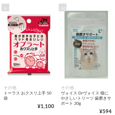
9
10
その他
その他
トーラス おクスリ上手 50
ヴォイス Drヴォイス 猫に
袋
やさしいトリーツ 歯磨きサ
ポート 20g
¥1,100
¥594