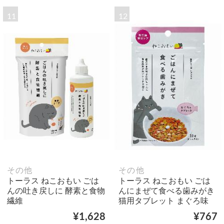
11
12
その他
その他
トーラス ねこおもい ごは
トーラス ねこおもい ごは
んの吐き戻しに 酵素と食物
んにまぜて食べる歯みがき
繊維
猫用タブレット まぐろ味
¥1,628
¥767