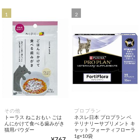
1
2
その他
プロプラン
トーラス ねこおもい ごは
ネスレ日本 プロプラン ベ
んにかけて食べる歯みがき
テリナリーサプリメント キ
猫用パウダー
ャット フォーティフローラ
1g×10袋