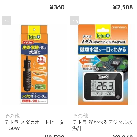
¥360
¥2,508
15
16
その他
その他
テトラ メダカオートヒータ
テトラ 浮かべるデジタル水
ー50W
温計