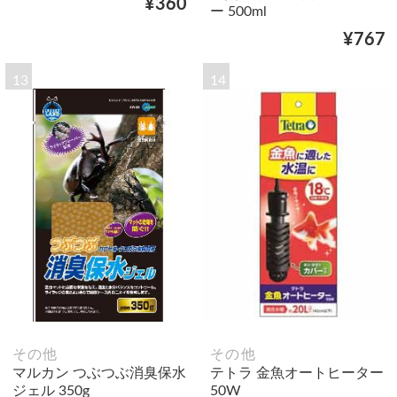
¥360
ー 500ml
¥767
13
14
その他
その他
マルカン つぶつぶ消臭保水
テトラ 金魚オートヒーター
ジェル 350g
50W