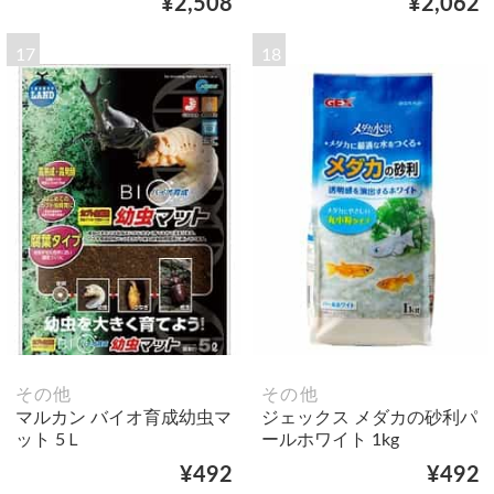
¥2,508
¥2,062
17
18
その他
その他
マルカン バイオ育成幼虫マ
ジェックス メダカの砂利パ
ット 5Ｌ
ールホワイト 1kg
¥492
¥492