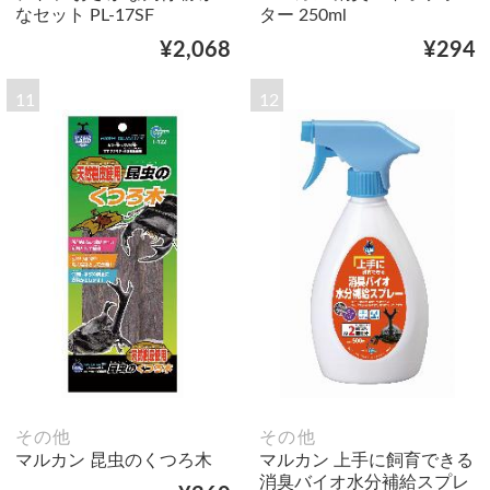
なセット PL-17SF
ター 250ml
¥2,068
¥294
11
12
その他
その他
マルカン 昆虫のくつろ木
マルカン 上手に飼育できる
消臭バイオ水分補給スプレ