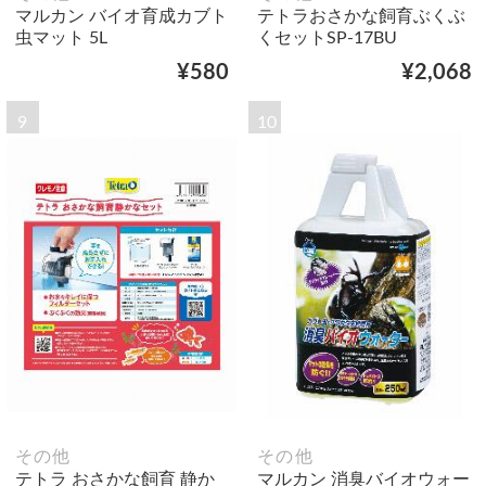
マルカン バイオ育成カブト
テトラおさかな飼育ぶくぶ
虫マット 5L
くセットSP-17BU
¥580
¥2,068
9
10
その他
その他
テトラ おさかな飼育 静か
マルカン 消臭バイオウォー