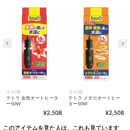
前の画像
次
その他
その他
テトラ 金魚オートヒータ
テトラ メダカオートヒー
ー50W
ター50W
¥2,508
¥2,508
このアイテムを見た人は、これも見ています