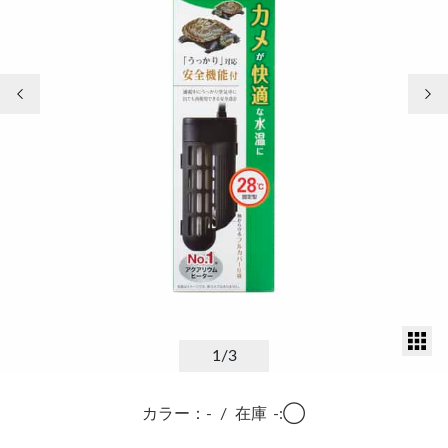
前の画像
次
サ
1
/3
カラー：-
/
在庫
-:◯