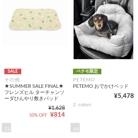
SALE
ペテモ限定
その他
PETEMO
★SUMMER SALE FINAL★
PETEMO おでかけベッド
フレンズヒル ターチャンソ
¥5,478
ーダひんやり敷きパッド
2
colors
¥1,628
¥814
50% OFF
13
14