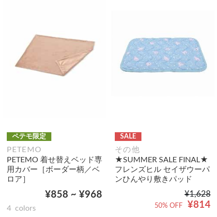
ペテモ限定
SALE
PETEMO
その他
PETEMO 着せ替えベッド専
★SUMMER SALE FINAL★
用カバー［ボーダー柄／ベ
フレンズヒル セイザウーパ
ロア］
ンひんやり敷きパッド
¥858 ~ ¥968
¥1,628
¥814
50% OFF
4
colors