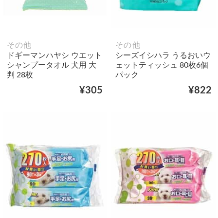
その他
その他
ドギーマンハヤシ ウエット
シーズイシハラ うるおいウ
シャンプータオル 犬用 大
ェットティッシュ 80枚6個
判 28枚
パック
¥305
¥822