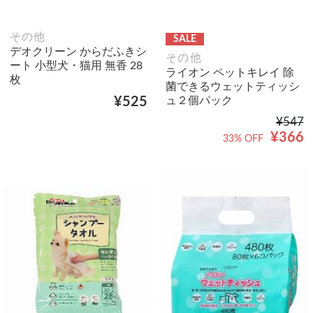
その他
SALE
デオクリーン からだふきシ
その他
ート 小型犬・猫用 無香 28
ライオン ペットキレイ 除
枚
菌できるウェットティッシ
ュ２個パック
¥525
¥547
¥366
33% OFF