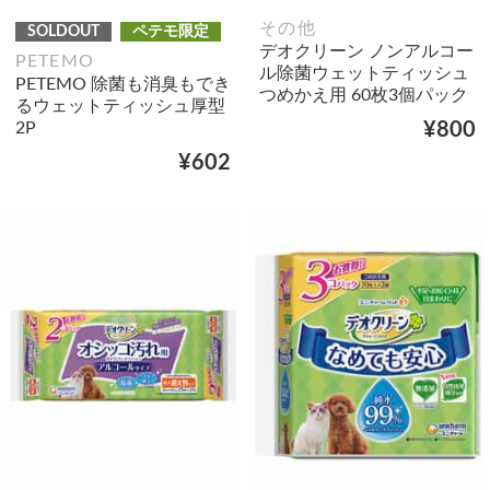
その他
SOLDOUT
ペテモ限定
デオクリーン ノンアルコー
PETEMO
ル除菌ウェットティッシュ
PETEMO 除菌も消臭もでき
つめかえ用 60枚3個パック
るウェットティッシュ厚型
2P
¥800
¥602