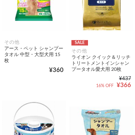
その他
SALE
アース・ペット シャンプー
その他
タオル 中型・大型犬用 15
ライオン クイック＆リッチ
枚
トリートメントインシャン
プータオル愛犬用 20枚
¥360
¥437
¥366
16% OFF