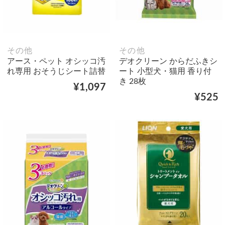
その他
その他
アース・ペット オシッコ汚
デオクリーン からだふきシ
れ専用 おそうじシート詰替
ート 小型犬・猫用 香り付
き 28枚
¥1,097
¥525