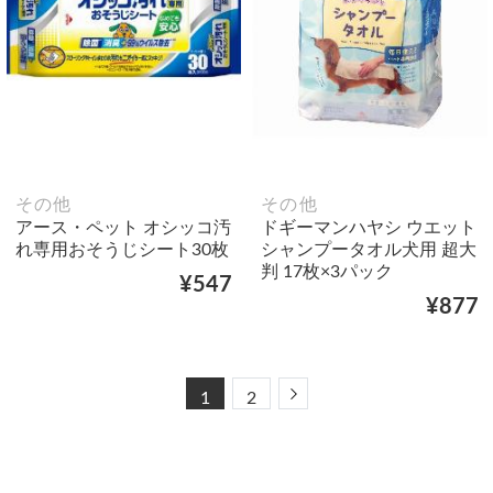
その他
その他
アース・ペット オシッコ汚
ドギーマンハヤシ ウエット
れ専用おそうじシート30枚
シャンプータオル犬用 超大
判 17枚×3パック
¥547
¥877
Next
1
2