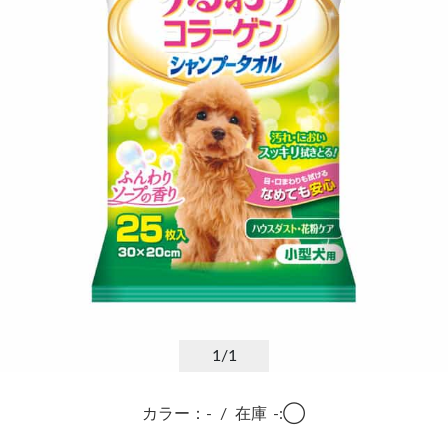
1
/1
カラー：-
/
在庫
-:◯