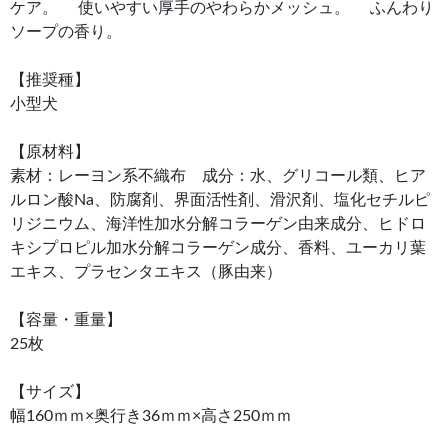
ケア。 使いやすい厚手のやわらかメッシュ。 ふんわり
ソープの香り。
【推奨種】
小型犬
【原材料】
素材：レーヨン系不織布 成分：水、グリコール類、ヒア
ルロン酸Na、防腐剤、界面活性剤、滑沢剤、塩化セチルピ
リジニウム、海洋性加水分解コラーゲン由来成分、ヒドロ
キシプロピル加水分解コラーゲン成分、香料、ユーカリ葉
エキス、プラセンタエキス（豚由来）
【容量・重量】
25枚
【サイズ】
幅160ｍｍ×奥行き36ｍｍ×高さ250ｍｍ