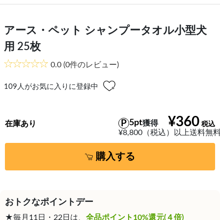
アース・ペット シャンプータオル小型犬
用 25枚
0.0
(0件のレビュー)
109
人がお気に入りに登録中
¥360
5pt
獲得
在庫あり
¥8,800（税込）以上送料無
購入する
おトクなポイントデー
★毎月11日・22日は、
全品ポイント10%還元(４倍)