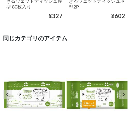
きるウェットティッシュ厚
きるウェットティッシュ厚
型 80枚入り
型2P
¥327
¥602
同じカテゴリのアイテム
前の画像
次