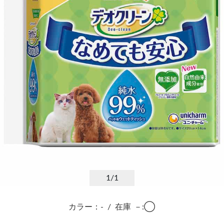
1
/1
カラー：-
/
在庫
－:◯