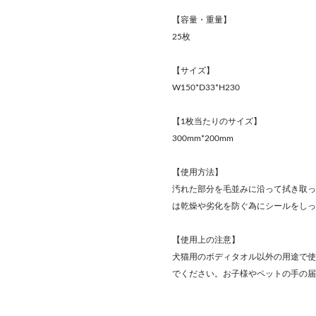
【容量・重量】
25枚
【サイズ】
W150*D33*H230
【1枚当たりのサイズ】
300mm*200mm
【使用方法】
汚れた部分を毛並みに沿って拭き取っ
は乾燥や劣化を防ぐ為にシールをしっ
【使用上の注意】
犬猫用のボディタオル以外の用途で使
でください。お子様やペットの手の届