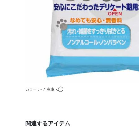
カラー：-
/
在庫
-:◯
関連するアイテム