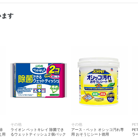
います
その他
その他
PE
除
ライオン ペットキレイ 除菌でき
アース・ペット オシッコ汚れ専
PE
え用
るウェットティッシュ２個パック
用 おそうじシート徳用
ラー