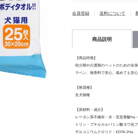
会員登録
送料について
商品説明
【商品特徴】
幼少期や介護期のペットのための全身
ラベン、無香料で安心。舐めても安心
【推奨種】
全犬猫種
【原材料・成分】
レーヨン系不織布・水・安息香酸Na
トリン・ブチルカルバミン酸ヨウ化プ
ザルコニウムクロリド・EDTA-2Na