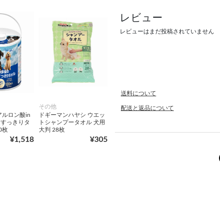
レビュー
レビューはまだ投稿されていません
送料について
その他
配送と返品について
アルロン酸in
ドギーマンハヤシ ウエッ
足すっきりタ
トシャンプータオル 犬用
0枚
大判 28枚
¥1,518
¥305