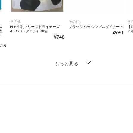
その他
その他
そ
ス
FLF 生乳フリーズドライチーズ
プラッツ SPB シングルダイナー S
【
型
ALORU（アロル） 30g
ィボ
¥990
キ
¥748
416
もっと見る