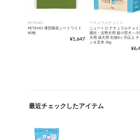
PETEMO
ナチュラルチョイス
PETEMO 薄型吸収シートワイド
ニュートロ ナチュラルチョイ
80枚
避妊・去勢犬用 超小型犬～小
犬用 成犬用 生後8ヶ月以上 チ
¥1,647
ン＆玄米 3kg
¥6,
最近チェックしたアイテム