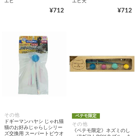
エビ
エビ天
¥712
¥712
その他
ペテモ限定
ドギーマンハヤシ じゃれ猫
その他
猫のお好みじゃらしシリー
《ペテモ限定》ネズミのし
ズ交換用 スーパートビウオ