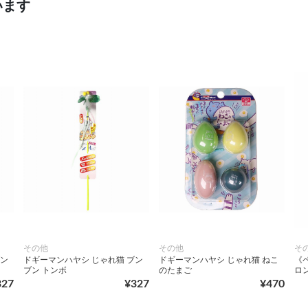
います
その他
その他
そ
ブン
ドギーマンハヤシ じゃれ猫 ブン
ドギーマンハヤシ じゃれ猫 ねこ
《
ブン トンボ
のたまご
ロ
327
¥327
¥470