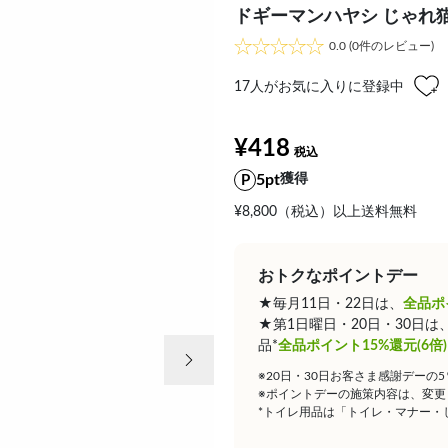
ドギーマンハヤシ じゃれ猫
0.0
(0件のレビュー)
17
人がお気に入りに登録中
¥418
5pt
獲得
¥8,800（税込）以上送料無料
おトクなポイントデー
★毎月11日・22日は、
全品ポ
★第1日曜日・20日・30日
次の画像
品*
全品ポイント15%還元(6倍)
※20日・30日お客さま感謝デーの
※ポイントデーの施策内容は、変更
*トイレ用品は「トイレ・マナー・