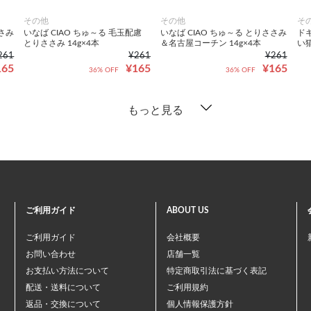
その他
その他
そ
ささみ
いなば CIAO ちゅ～る 毛玉配慮
いなば CIAO ちゅ～る とりささみ
ド
とりささみ 14g×4本
＆名古屋コーチン 14g×4本
い
261
¥261
¥261
165
¥165
¥165
36% OFF
36% OFF
もっと見る
ご利用ガイド
ABOUT US
ご利用ガイド
会社概要
お問い合わせ
店舗一覧
お支払い方法について
特定商取引法に基づく表記
配送・送料について
ご利用規約
返品・交換について
個人情報保護方針