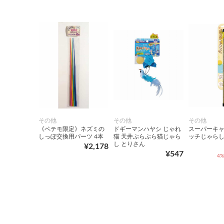
その他
その他
その他
《ペテモ限定》ネズミの
ドギーマンハヤシ じゃれ
スーパーキャ
しっぽ交換用パーツ 4本
猫 天井ぶらぶら猫じゃら
ッチじゃらし
し とりさん
¥2,178
¥547
4%