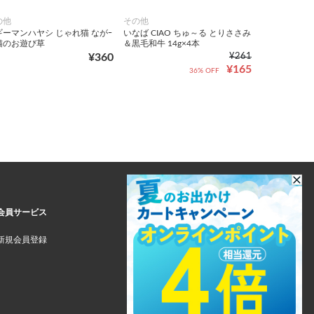
の他
その他
ギーマンハヤシ じゃれ猫 ながｰ
いなば CIAO ちゅ～る とりささみ
猫のお遊び草
＆黒毛和牛 14g×4本
¥360
¥261
¥165
36% OFF
会員サービス
新規会員登録