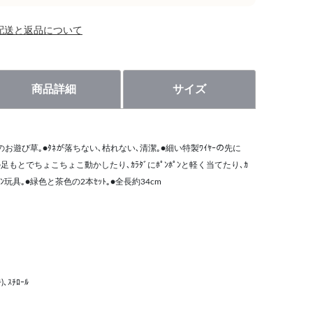
配送と返品について
商品詳細
サイズ
お遊び草｡●ﾀﾈが落ちない､枯れない､清潔｡●細い特製ﾜｲﾔｰの先に
足もとでちょこちょこ動かしたり､ｶﾗﾀﾞにﾎﾟﾝﾎﾟﾝと軽く当てたり､ｶ
ｮﾝ玩具｡●緑色と茶色の2本ｾｯﾄ｡●全長約34cm
)､ｽﾁﾛｰﾙ