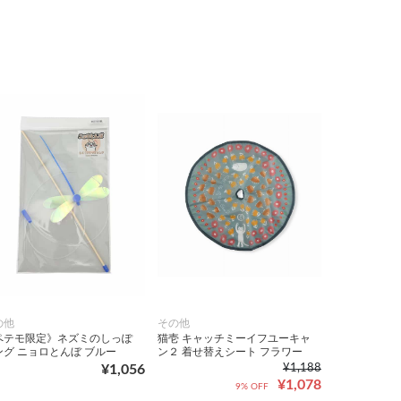
の他
その他
ペテモ限定》ネズミのしっぽ
猫壱 キャッチミーイフユーキャ
ング ニョロとんぼ ブルー
ン２ 着せ替えシート フラワー
¥1,056
¥1,188
¥1,078
9% OFF