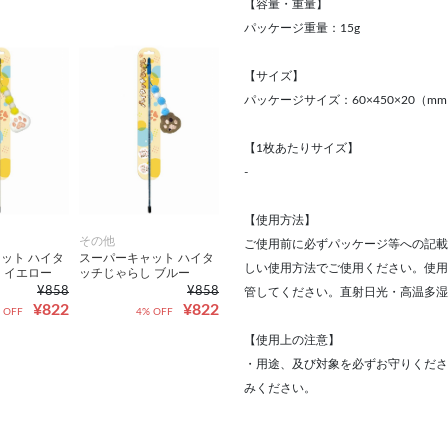
【容量・重量】
パッケージ重量：15g
【サイズ】
パッケージサイズ：60×450×20（m
【1枚あたりサイズ】
-
【使用方法】
その他
ご使用前に必ずパッケージ等への記載
ット ハイタ
スーパーキャット ハイタ
しい使用方法でご使用ください。使用
 イエロー
ッチじゃらし ブルー
¥858
¥858
管してください。直射日光・高温多湿
¥822
¥822
 OFF
4% OFF
【使用上の注意】
・用途、及び対象を必ずお守りくださ
みください。