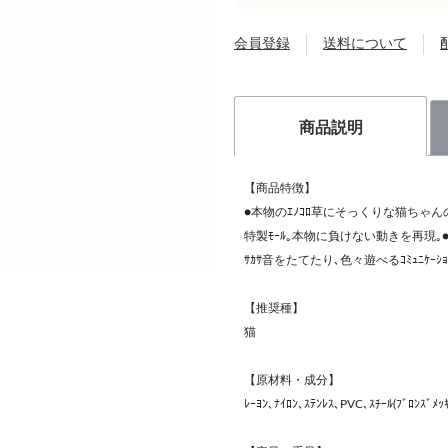
会員登録
送料について
商品説明
【商品特徴】
●本物のｴﾉｺﾛ草にそっくりな猫ちゃんの
特製ﾓｰﾙ｡本物に負けない動きを再現｡●
ｻｶｻ音をたてたり､色々遊べるｺﾐｭﾆｹｰｼ
【推奨種】
猫
【原材料・成分】
ﾚｰﾖﾝ､ﾅｲﾛﾝ､ｽﾃﾝﾚｽ､PVC､ｽﾁｰﾙ(ﾌﾞﾛﾝｽﾞﾒｯｷ