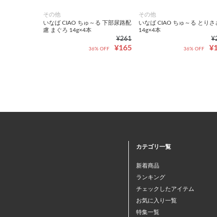
その他
その他
いなば CIAO ちゅ～る 下部尿路配
いなば CIAO ちゅ～る とり
慮 まぐろ 14g×4本
14g×4本
¥261
¥
¥165
¥
36% OFF
36% OFF
カテゴリ一覧
新着商品
ランキング
チェックしたアイテム
お気に入り一覧
特集一覧