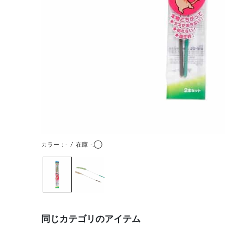
カラー：-
/
在庫
-:◯
同じカテゴリのアイテム