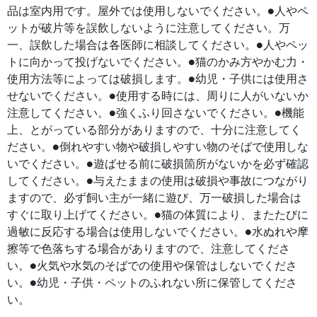
品は室内用です。屋外では使用しないでください。●人やペ
ットが破片等を誤飲しないように注意してください。万
一、誤飲した場合は各医師に相談してください。●人やペッ
トに向かって投げないでください。●猫のかみ方やかむ力・
使用方法等によっては破損します。●幼児・子供には使用さ
せないでください。●使用する時には、周りに人がいないか
注意してください。●強くふり回さないでください。●機能
上、とがっている部分がありますので、十分に注意してく
ださい。●倒れやすい物や破損しやすい物のそばで使用しな
いでください。●遊ばせる前に破損箇所がないかを必ず確認
してください。●与えたままの使用は破損や事故につながり
ますので、必ず飼い主が一緒に遊び、万一破損した場合は
すぐに取り上げてください。●猫の体質により、またたびに
過敏に反応する場合は使用しないでください。●水ぬれや摩
擦等で色落ちする場合がありますので、注意してくださ
い。●火気や水気のそばでの使用や保管はしないでくださ
い。●幼児・子供・ペットのふれない所に保管してくださ
い。