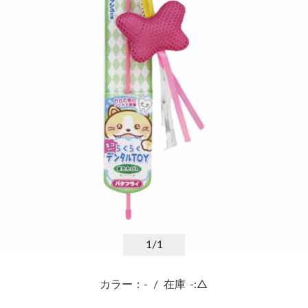
1
/1
カラー：-
/
在庫
-:△