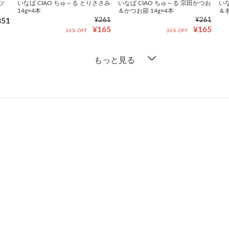
ツ
いなば CIAO ちゅ～る とりささみ
いなば CIAO ちゅ～る 宗田かつお
いな
14g×4本
＆かつお節 14g×4本
＆名
851
¥261
¥261
¥165
¥165
36% OFF
36% OFF
もっと見る