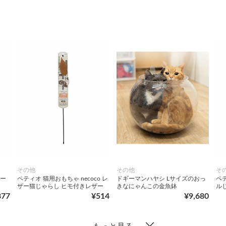
その他
その他
そ
マー
ペティオ 猫用おもちゃ necoco レ
ドギーマンハヤシ Lサイズのおっ
ペテ
ザー猫じゃらし ヒモ付きレザー
きなにゃんこの金魚鉢
ル
877
¥514
¥9,680