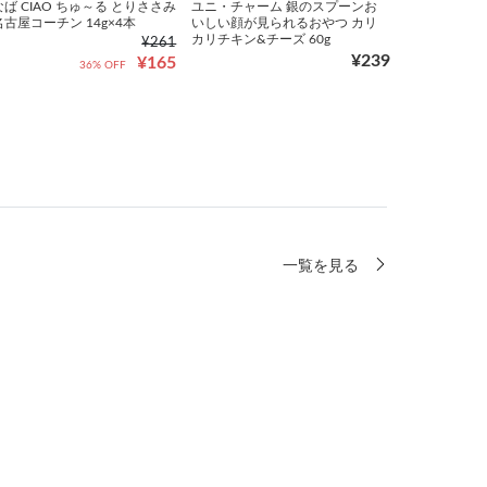
ば CIAO ちゅ～る とりささみ
ユニ・チャーム 銀のスプーンお
古屋コーチン 14g×4本
いしい顔が見られるおやつ カリ
カリチキン&チーズ 60g
¥261
¥239
¥165
36% OFF
一覧を見る