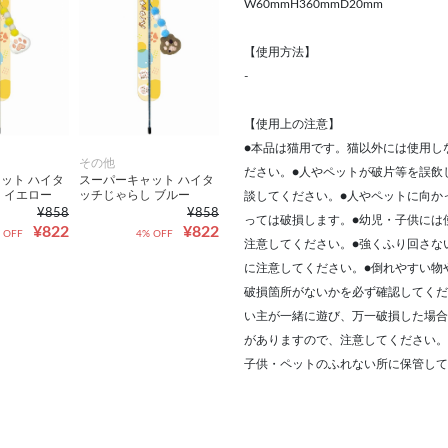
W60mmH360mmD20mm
【使用方法】
-
【使用上の注意】
●本品は猫用です。猫以外には使用し
その他
ださい。●人やペットが破片等を誤飲
ット ハイタ
スーパーキャット ハイタ
 イエロー
ッチじゃらし ブルー
談してください。●人やペットに向か
¥858
¥858
っては破損します。●幼児・子供には
¥822
¥822
 OFF
4% OFF
注意してください。●強くふり回さな
に注意してください。●倒れやすい物
破損箇所がないかを必ず確認してくだ
い主が一緒に遊び、万一破損した場合
がありますので、注意してください。
子供・ペットのふれない所に保管して