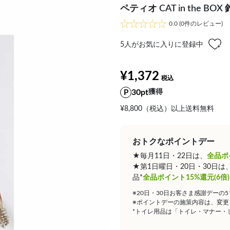
ペティオ CAT in the B
0.0
(0件のレビュー)
5
人がお気に入りに登録中
¥1,372
30pt
獲得
¥8,800（税込）以上送料無料
おトクなポイントデー
★毎月11日・22日は、
全品ポ
★第1日曜日・20日・30日
品*
全品ポイント15%還元(6倍)
※20日・30日お客さま感謝デーの
※ポイントデーの施策内容は、変更
*トイレ用品は「トイレ・マナー・