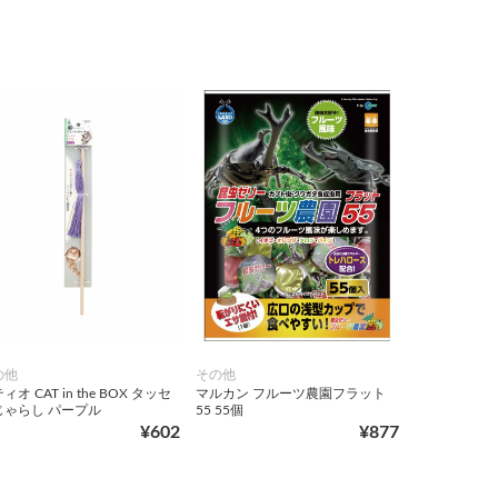
の他
その他
ィオ CAT in the BOX タッセ
マルカン フルーツ農園フラット
じゃらし パープル
55 55個
¥602
¥877