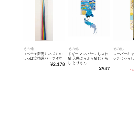
その他
その他
その他
《ペテモ限定》ネズミの
ドギーマンハヤシ じゃれ
スーパーキャ
しっぽ交換用パーツ 4本
猫 天井ぶらぶら猫じゃら
ッチじゃらし
し とりさん
¥2,178
¥547
4%