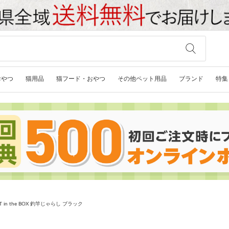
おやつ
猫用品
猫フード・おやつ
その他ペット用品
ブランド
特集
 in the BOX 釣竿じゃらし ブラック