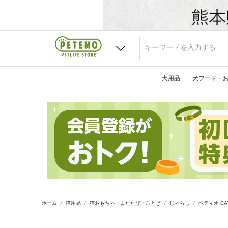
犬用品
犬フード・
ホーム
猫用品
猫おもちゃ・またたび・爪とぎ
じゃらし
ペティオ CAT