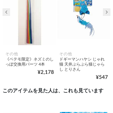
前の画像
次
その他
その他
《ペテモ限定》ネズミのし
ドギーマンハヤシ じゃれ
っぽ交換用パーツ 4本
猫 天井ぶらぶら猫じゃら
し とりさん
¥2,178
¥547
このアイテムを見た人は、これも見ています