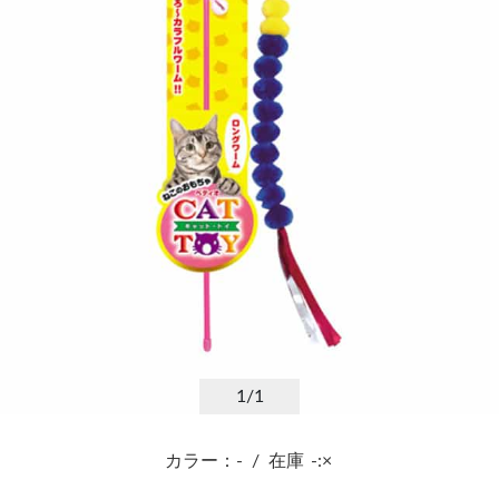
1
/1
カラー：-
/
在庫
-:×