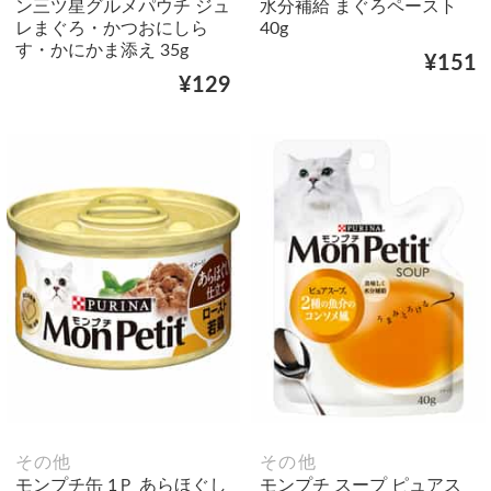
ン三ツ星グルメパウチ ジュ
水分補給 まぐろペースト
レまぐろ・かつおにしら
40g
す・かにかま添え 35g
¥151
¥129
その他
その他
モンプチ缶 1Ｐ あらほぐし
モンプチ スープ ピュアス