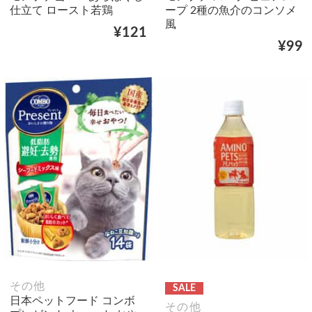
仕立て ロースト若鶏
ープ 2種の魚介のコンソメ
風
¥121
¥99
その他
SALE
日本ペットフード コンボ
その他