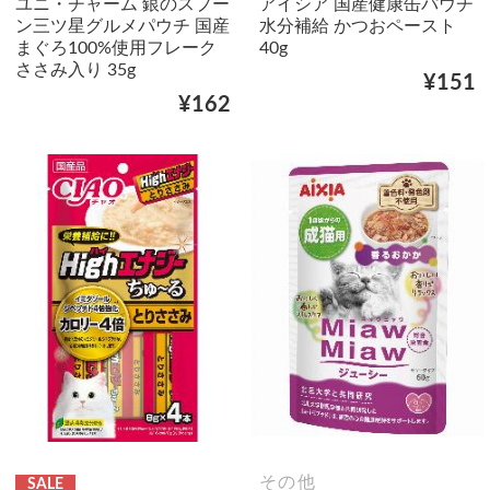
ユニ・チャーム 銀のスプー
アイシア 国産健康缶パウチ
ン三ツ星グルメパウチ 国産
水分補給 かつおペースト
まぐろ100%使用フレーク
40g
ささみ入り 35g
¥151
¥162
その他
SALE