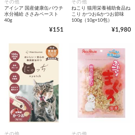
その他
その他
アイシア 国産健康缶パウチ
ねこり 猫用栄養補助食品ね
水分補給 ささみペースト
こり かつお&かつお節味
40g
100g（10g×10包）
¥151
¥1,980
その他
その他