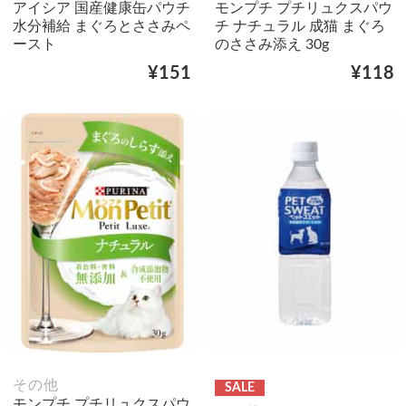
アイシア 国産健康缶パウチ
モンプチ プチリュクスパウ
水分補給 まぐろとささみペ
チ ナチュラル 成猫 まぐろ
ースト
のささみ添え 30g
¥151
¥118
その他
SALE
モンプチ プチリュクスパウ