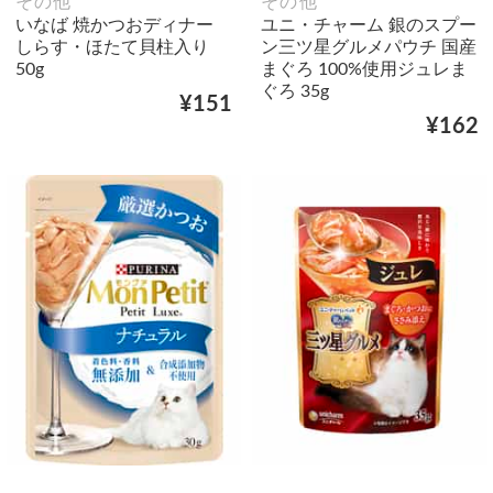
その他
その他
いなば 焼かつおディナー
ユニ・チャーム 銀のスプー
しらす・ほたて貝柱入り
ン三ツ星グルメパウチ 国産
50g
まぐろ 100%使用ジュレま
ぐろ 35g
¥151
¥162