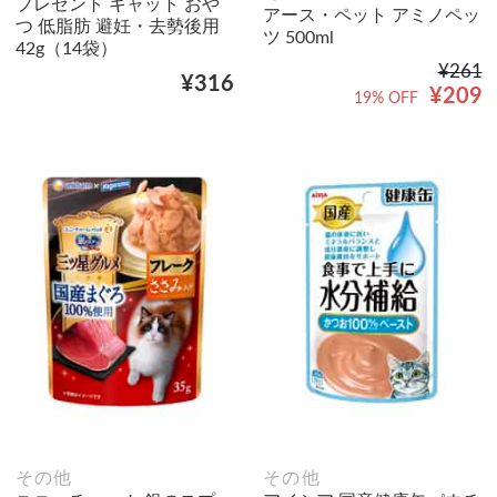
プレゼント キャット おや
アース・ペット アミノペッ
つ 低脂肪 避妊・去勢後用
ツ 500ml
42g（14袋）
¥261
¥316
¥209
19% OFF
その他
その他