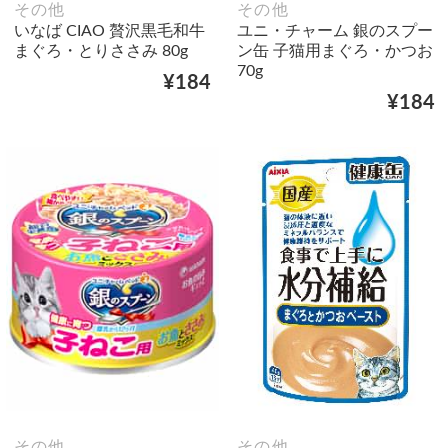
その他
その他
いなば CIAO 贅沢黒毛和牛
ユニ・チャーム 銀のスプー
まぐろ・とりささみ 80g
ン缶 子猫用まぐろ・かつお
70g
¥184
¥184
その他
その他