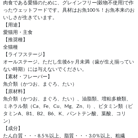
肉食である愛猫のために、グレインフリー(穀物不使用)で作
ったウェットフードです。具材はお魚100％！お魚本来のお
いしさが生きています。
【用途】
愛猫用・主食
【推奨種】
全猫種
【ライフステージ】
オールステージ。ただし生後6ヶ月未満（歯が生え揃ってい
ない時期）には与えないでください。
【素材・フレーバー】
魚介類（かつお、まぐろ、たい）
【原材料】
魚介類（かつお、まぐろ、たい）、油脂類、増粘多糖類、
ミネラル類（Ca、Fe、Cu、Mg、Zn、I）、ビタミン類（ビ
タミンA、B1、B2、B6、K、パントテン酸、葉酸、コリ
ン）
【成分】
たん白質・・・8.5％以上、脂質・・・3.0％以上、粗繊