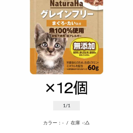
1
/1
カラー：-
/
在庫
-:△