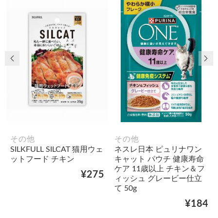
前の画像
次
その他
その他
SILKFULL SILCAT 猫用ウェ
ネスレ日本 ピュリナワン
ットフード チキン
キャット パウチ 健康寿命
ケア 11歳以上 チキン＆フ
¥275
ィッシュ グレービー仕立
て 50g
¥184