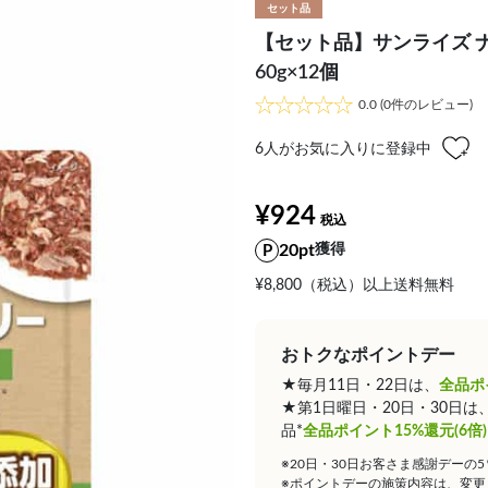
セット品
【セット品】サンライズ 
60g×12個
0.0
(0件のレビュー)
6
人がお気に入りに登録中
¥924
20pt
獲得
¥8,800（税込）以上送料無料
おトクなポイントデー
★毎月11日・22日は、
全品ポ
★第1日曜日・20日・30日
品*
全品ポイント15%還元(6倍)
※20日・30日お客さま感謝デーの
※ポイントデーの施策内容は、変更