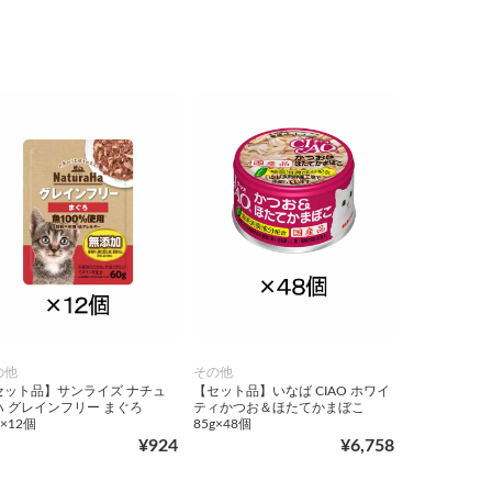
の他
その他
セット品】サンライズ ナチュ
【セット品】いなば CIAO ホワイ
ハ グレインフリー まぐろ
ティかつお＆ほたてかまぼこ
g×12個
85g×48個
¥924
¥6,758