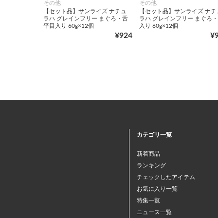
その他
その他
【セット品】サンライズ ナチュ
【セット品】サンライズ ナチ
ラハ グレインフリー まぐろ・舌
ラハ グレインフリー まぐろ
平目入り 60g×12個
入り 60g×12個
¥924
¥
カテゴリ一覧
新着商品
ランキング
チェックしたアイテム
お気に入り一覧
特集一覧
ニュース一覧