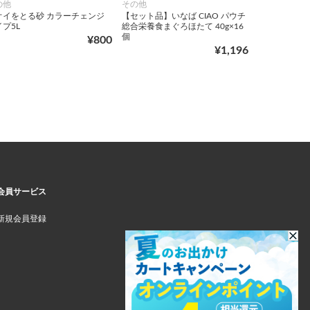
の他
その他
オイをとる砂 カラーチェンジ
【セット品】いなば CIAO パウチ
プ5L
総合栄養食まぐろほたて 40g×16
個
¥800
¥1,196
会員サービス
新規会員登録