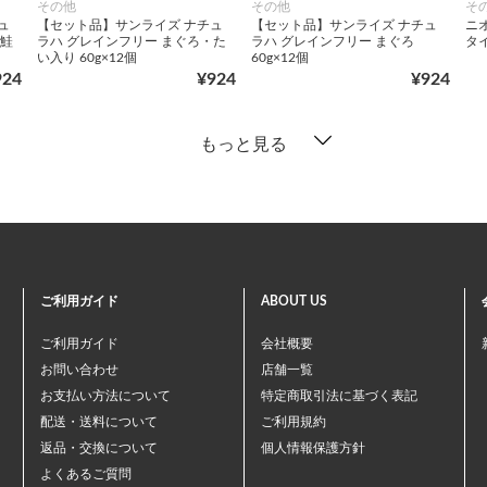
その他
その他
そ
ュ
【セット品】サンライズ ナチュ
【セット品】サンライズ ナチュ
ニ
・鮭
ラハ グレインフリー まぐろ・た
ラハ グレインフリー まぐろ
タイ
い入り 60g×12個
60g×12個
924
¥924
¥924
もっと見る
ご利用ガイド
ABOUT US
ご利用ガイド
会社概要
お問い合わせ
店舗一覧
お支払い方法について
特定商取引法に基づく表記
配送・送料について
ご利用規約
返品・交換について
個人情報保護方針
よくあるご質問