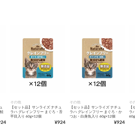
その他
その他
そ
ュ
【セット品】サンライズ ナチュ
【セット品】サンライズ ナチュ
【
・鮭
ラハ グレインフリー まぐろ・舌
ラハ グレインフリー まぐろ・か
ラ
平目入り 60g×12個
つお・白身魚入り 60g×12個
60
924
¥924
¥924