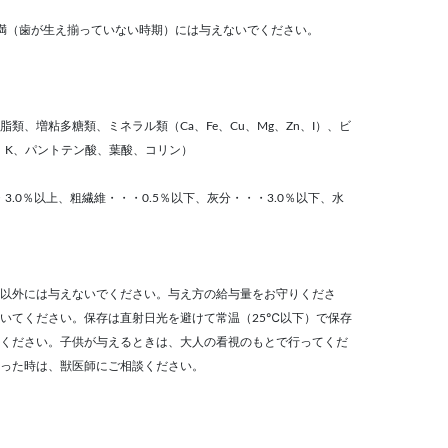
満（歯が生え揃っていない時期）には与えないでください。
類、増粘多糖類、ミネラル類（Ca、Fe、Cu、Mg、Zn、I）、ビ
6、K、パントテン酸、葉酸、コリン）
3.0％以上、粗繊維・・・0.5％以下、灰分・・・3.0％以下、水
以外には与えないでください。与え方の給与量をお守りくださ
いてください。保存は直射日光を避けて常温（25℃以下）で保存
ください。子供が与えるときは、大人の看視のもとで行ってくだ
った時は、獣医師にご相談ください。