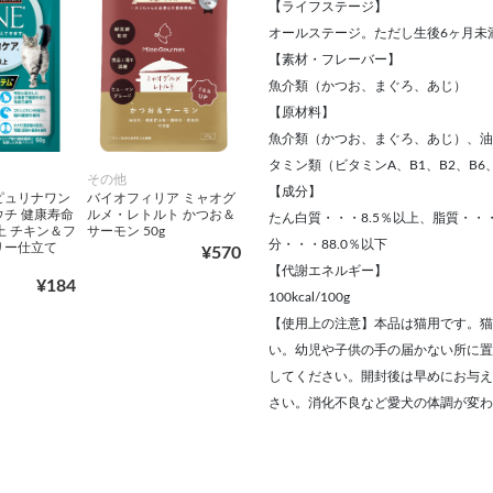
【ライフステージ】
オールステージ。ただし生後6ヶ月未
【素材・フレーバー】
魚介類（かつお、まぐろ、あじ）
【原材料】
魚介類（かつお、まぐろ、あじ）、油脂
タミン類（ビタミンA、B1、B2、B
その他
【成分】
ピュリナワン
バイオフィリア ミャオグ
ウチ 健康寿命
ルメ・レトルト かつお＆
たん白質・・・8.5％以上、脂質・・・
上 チキン＆フ
サーモン 50g
分・・・88.0％以下
リー仕立て
¥570
【代謝エネルギー】
¥184
100kcal/100g
【使用上の注意】本品は猫用です。猫
い。幼児や子供の手の届かない所に置
してください。開封後は早めにお与え
さい。消化不良など愛犬の体調が変わ