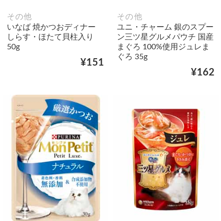
その他
その他
いなば 焼かつおディナー
ユニ・チャーム 銀のスプー
しらす・ほたて貝柱入り
ン三ツ星グルメパウチ 国産
50g
まぐろ 100%使用ジュレま
ぐろ 35g
¥151
¥162