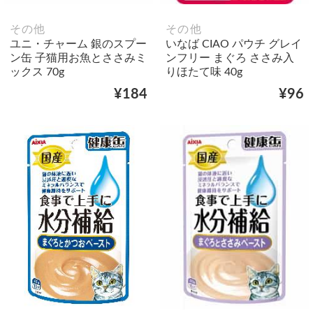
その他
その他
ユニ・チャーム 銀のスプー
いなば CIAO パウチ グレイ
ン缶 子猫用お魚とささみミ
ンフリー まぐろ ささみ入
ックス 70g
りほたて味 40g
¥184
¥96