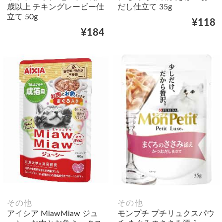
歳以上 チキングレービー仕
だし仕立て 35g
立て 50g
¥118
¥184
その他
その他
アイシア MiawMiaw ジュ
モンプチ プチリュクスパウ