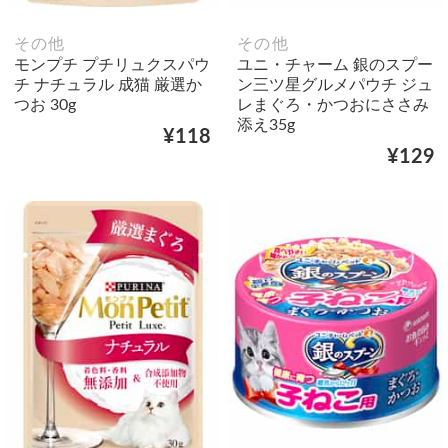
その他
その他
モンプチ プチリュクスパウ
ユニ・チャーム 銀のスプー
チ ナチュラル 成猫 厳選か
ン三ツ星グルメパウチ ジュ
つお 30g
レまぐろ・かつおにささみ
添え35g
¥118
¥129