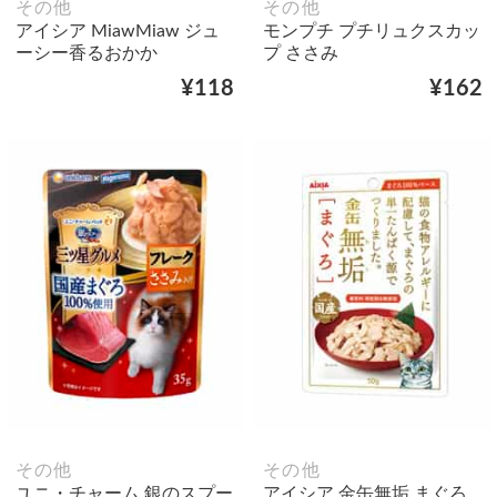
その他
その他
アイシア MiawMiaw ジュ
モンプチ プチリュクスカッ
ーシー香るおかか
プ ささみ
¥118
¥162
その他
その他
ユニ・チャーム 銀のスプー
アイシア 金缶無垢 まぐろ