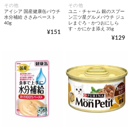
その他
その他
アイシア 国産健康缶パウチ
ユニ・チャーム 銀のスプー
水分補給 ささみペースト
ン三ツ星グルメパウチ ジュ
40g
レまぐろ・かつおにしら
す・かにかま添え 35g
¥151
¥129