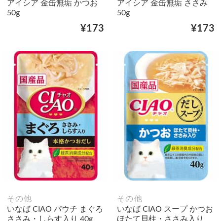
アイシア 金缶無垢 かつお
アイシア 金缶無垢 ささみ
50g
50g
¥173
¥173
その他
その他
いなば CIAO パウチ まぐろ
いなば CIAO スープ かつお
ささみ・しらす入り 40g
ほたて貝柱・ささみ入り