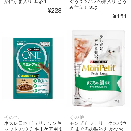
かにかま入り 35g×4
ぐろ＆ツバメの巣入り とろ
み仕立て 30g
¥228
¥151
その他
その他
ネスレ日本 ピュリナワンキ
モンプチ プチリュクスパウ
ャット パウチ 毛玉ケア用 1
チ まぐろの鯛添え かつお