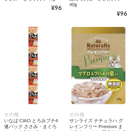
40g
¥96
¥96
その他
その他
いなば CIAO とろみプチ4
サンライズ ナチュラハ グ
連パック ささみ・まぐろ
レインフリー Premium ま