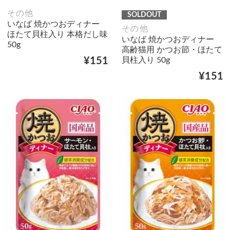
その他
SOLDOUT
いなば 焼かつおディナー
その他
ほたて貝柱入り 本格だし味
いなば 焼かつおディナー
50g
高齢猫用 かつお節・ほたて
貝柱入り 50g
¥151
¥151