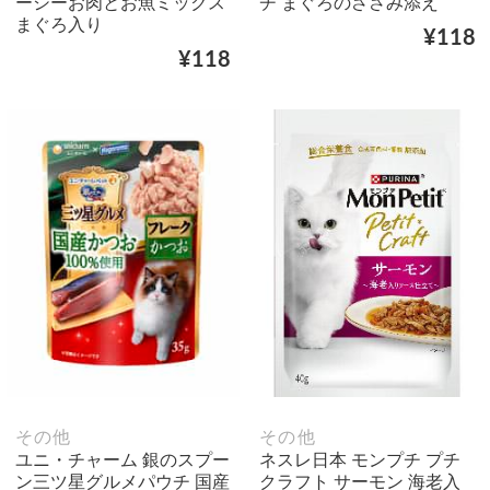
ーシーお肉とお魚ミックス
チ まぐろのささみ添え
まぐろ入り
¥118
¥118
その他
その他
ユニ・チャーム 銀のスプー
ネスレ日本 モンプチ プチ
ン三ツ星グルメパウチ 国産
クラフト サーモン 海老入