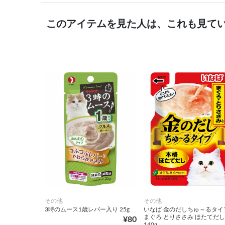
このアイテムを見た人は、これも見て
その他
その他
3時のムース1歳レバー入り 25g
いなば 金のだしちゅ～るタイ
まぐろ とりささみ ほたてだ
¥80
140g