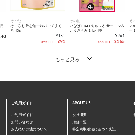
その他
その他
そ
猫用
はごろも 飲む無一物パウチまぐ
いなば CIAO ちゅ～る サーモン＆
マ
ろ 40g
とりささみ 14g×4本
ー 
140
¥151
¥261
¥91
¥165
39% OFF
36% OFF
もっと見る
ご利用ガイド
ABOUT US
ご利用ガイド
会社概要
お問い合わせ
店舗一覧
お支払い方法について
特定商取引法に基づく表記