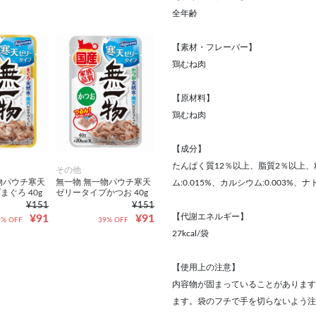
全年齢
【素材・フレーバー】
鶏むね肉
【原材料】
鶏むね肉
【成分】
たんぱく質12％以上、脂質2％以上、
その他
物パウチ寒天
無一物 無一物パウチ寒天
ム:0.015%、カルシウム:0.003%、ナト
ぐろ 40g
ゼリータイプかつお 40g
¥151
¥151
【代謝エネルギー】
¥91
¥91
9% OFF
39% OFF
27kcal/袋
【使用上の注意】
内容物が固まっていることがあります
ます。袋のフチで手を切らないよう注