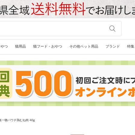
おやつ
猫用品
猫フード・おやつ
その他ペット用品
ブランド
特集
無一物パウチ鶏むね肉 40g