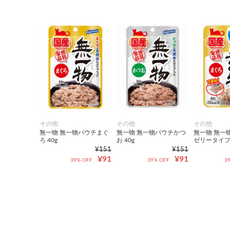
その他
その他
その他
無一物 無一物パウチまぐ
無一物 無一物パウチかつ
無一物 無一
ろ 40g
お 40g
ゼリータイプま
¥151
¥151
¥91
¥91
39% OFF
39% OFF
3