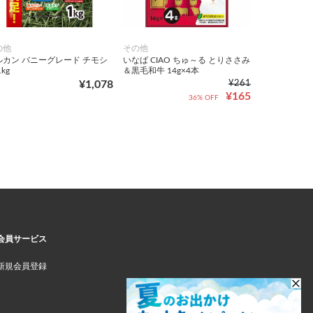
の他
その他
ルカン バニーグレード チモシ
いなば CIAO ちゅ～る とりささみ
1kg
＆黒毛和牛 14g×4本
¥1,078
¥261
¥165
36% OFF
会員サービス
新規会員登録