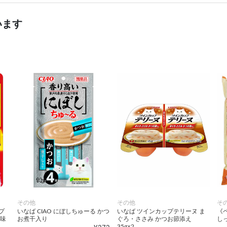
います
その他
その他
そ
プ
いなば CIAO にぼしちゅーる かつ
いなば ツインカップテリーヌ ま
《
し味
お煮干入り
ぐろ・ささみ かつお節添え
し
35g×2