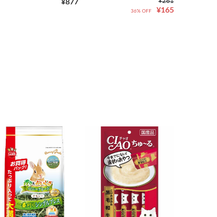
¥877
¥261
¥165
36% OFF