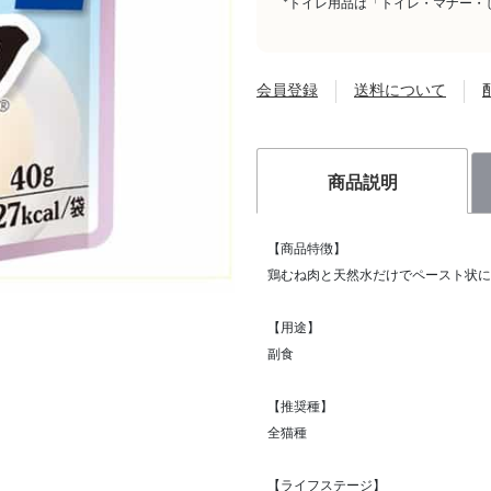
*トイレ用品は「トイレ・マナー・
会員登録
送料について
商品説明
【商品特徴】
鶏むね肉と天然水だけでペースト状に
【用途】
副食
【推奨種】
全猫種
【ライフステージ】