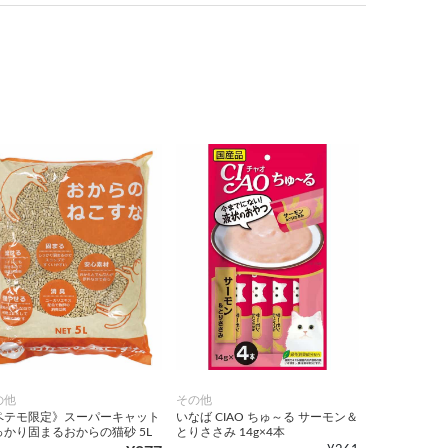
の他
その他
ペテモ限定》スーパーキャット
いなば CIAO ちゅ～る サーモン＆
っかり固まるおからの猫砂 5L
とりささみ 14g×4本