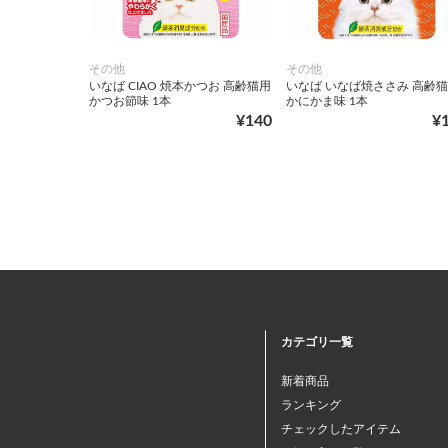
その他
その他
いなば CIAO 焼本かつお 高齢猫用
いなば いなば焼ささみ 高齢
かつお節味 1本
かにかま味 1本
¥140
¥
カテゴリ一覧
新着商品
ランキング
チェックしたアイテム