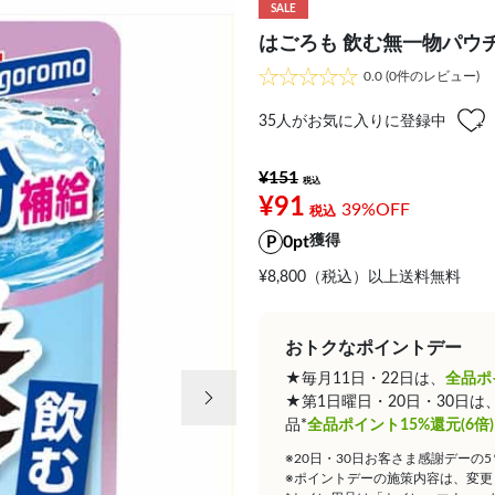
SALE
はごろも 飲む無一物パウチ
0.0
(0件のレビュー)
35
人がお気に入りに登録中
¥151
¥91
39%OFF
0pt
獲得
¥8,800（税込）以上送料無料
おトクなポイントデー
★毎月11日・22日は、
全品ポ
次の画像
★第1日曜日・20日・30日
品*
全品ポイント15%還元(6倍)
※20日・30日お客さま感謝デーの
※ポイントデーの施策内容は、変更