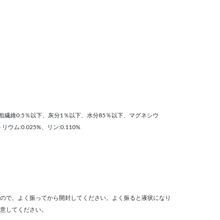
粗繊維0.5％以下、灰分1％以下、水分85％以下、マグネシウ
リウム:0.025%、リン:0.110%
ので、よく振ってから開封してください。よく振ると液状になり
意してください。