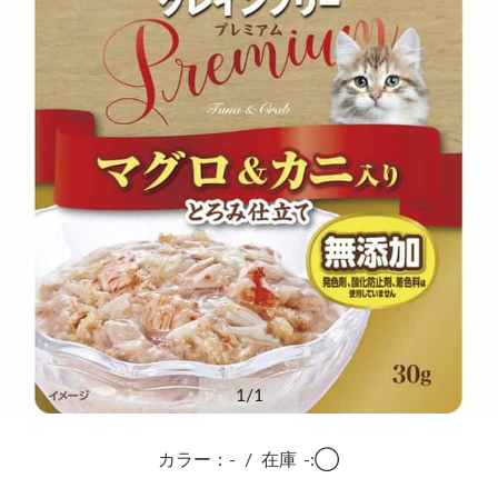
1
/1
カラー：-
/
在庫
-:◯