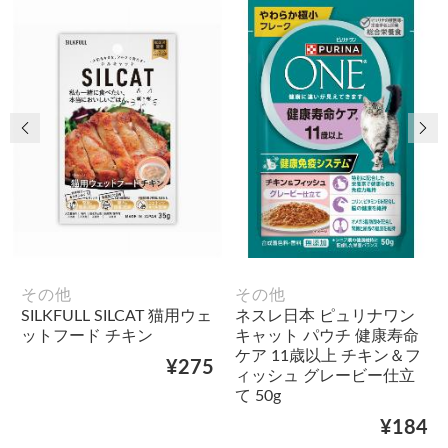
前の画像
次
その他
その他
SILKFULL SILCAT 猫用ウェ
ネスレ日本 ピュリナワン
ットフード チキン
キャット パウチ 健康寿命
ケア 11歳以上 チキン＆フ
¥275
ィッシュ グレービー仕立
て 50g
¥184