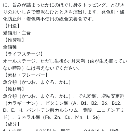
に、旨みが詰まったかにのほぐし身をトッピング。とびき
りのおいしさで贅沢なひとときを演出します。発色剤・酸
化防止剤・着色料不使用の総合栄養食です。
【用途】
愛猫用・主食
【推奨種】
全猫種
【ライフステージ】
オールステージ。ただし生後6ヶ月未満（歯が生え揃ってい
ない時期）には与えないでください。
【素材・フレーバー】
魚介類（かつお、まぐろ、かに）
【原材料】
魚介類（かつお、まぐろ、かに）、でん粉類、増粘安定剤
（カラギーナン）、ビタミン類（A、B1、B2、B6、B12、
D、E、H、パントテン酸カルシウム、葉酸、ニコチンアミ
ド）、ミネラル類（Fe、Zn、Cu、Mn、I、Se）
【成分】