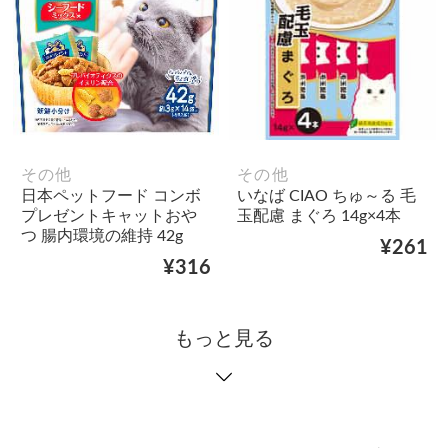
その他
その他
日本ペットフード コンボ
いなば CIAO ちゅ～る 毛
プレゼントキャットおや
玉配慮 まぐろ 14g×4本
つ 腸内環境の維持 42g
¥261
¥316
もっと見る