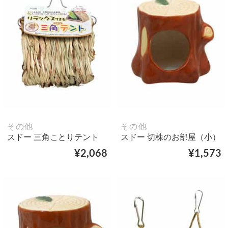
その他
その他
スドー 三角ことりテント
スドー 切株のお部屋（小）
¥2,068
¥1,573