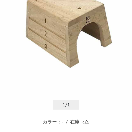
1
/1
カラー：-
/
在庫
-:△