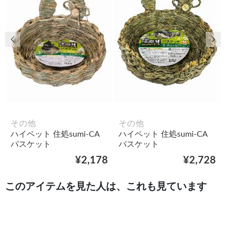
前の画像
次
その他
その他
ハイペット 住処sumi-CA
ハイペット 住処sumi-CA
バスケット
バスケット
¥2,178
¥2,728
このアイテムを見た人は、これも見ています