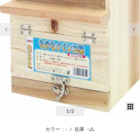
前の画像
次
サ
1
/2
カラー：-
/
在庫
-:△