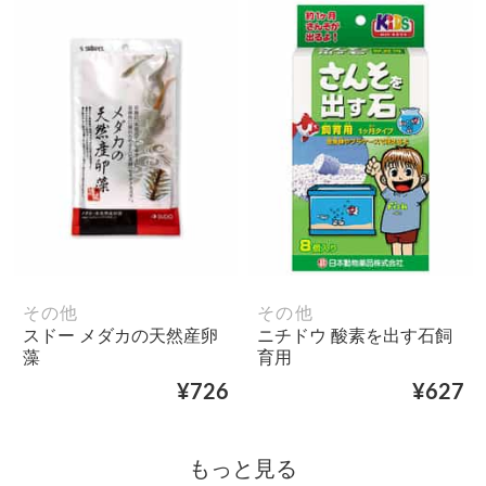
その他
その他
スドー メダカの天然産卵
ニチドウ 酸素を出す石飼
藻
育用
¥726
¥627
もっと見る