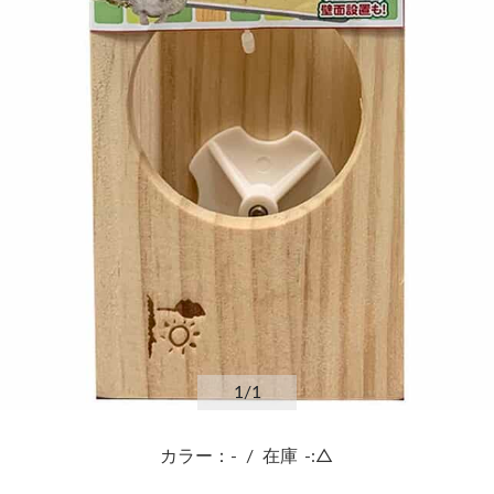
1
/1
カラー：-
/
在庫
-:△