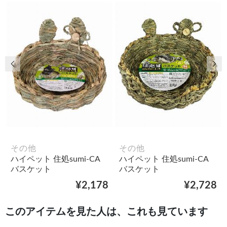
前の画像
次
その他
その他
ハイペット 住処sumi-CA
ハイペット 住処sumi-CA
バスケット
バスケット
¥2,178
¥2,728
このアイテムを見た人は、これも見ています