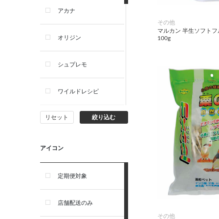
アカナ
その他
マルカン 半生ソフト
オリジン
100g
シュプレモ
ワイルドレシピ
リセット
絞り込む
ナチュラルチョイス
ウェルネス
アイコン
アーテミス
定期便対象
セレクトバランス
店舗配送のみ
その他