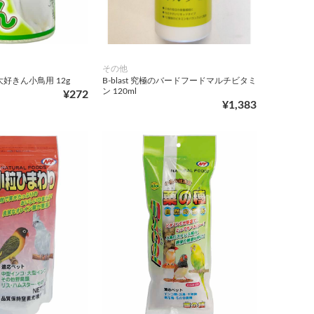
その他
好きん小鳥用 12g
B-blast 究極のバードフードマルチビタミ
ン 120ml
¥272
¥1,383