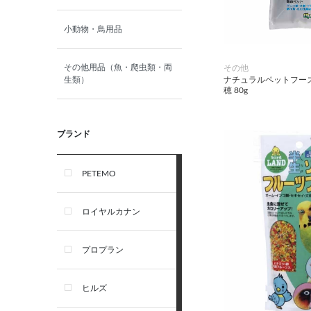
小動物・鳥用品
その他用品（魚・爬虫類・両
その他
ナチュラルペットフーズ
生類）
穂 80g
ブランド
PETEMO
ロイヤルカナン
プロプラン
ヒルズ