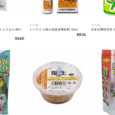
その他
その他
 エクセル 稗の
トーラス 小鳥の知恵栄養飲料 30ml
日本生菌研究所 大
¥836
¥660