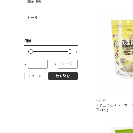
通常価格
セール
価格
¥
¥
リセット
絞り込む
その他
ナチュラルペットフーズ
玉 280g