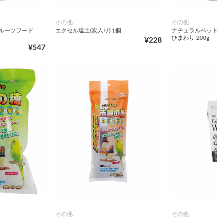
その他
その他
フルーツフード
エクセル塩土(炭入り) 1個
ナチュラルペット
ひまわり 200g
¥228
¥547
その他
その他