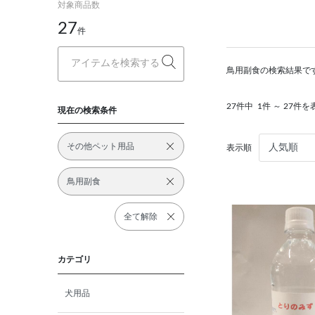
対象商品数
27
件
鳥用副食の検索結果で
27件中
1件 ～ 27件を
現在の検索条件
その他ペット用品
表示順
鳥用副食
全て解除
カテゴリ
犬用品