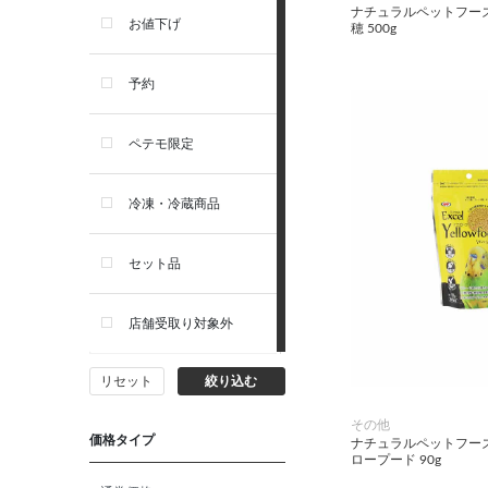
ナチュラルペットフーズ
リガロ
お値下げ
穂 500g
ソルビダ
予約
フィジカライフ
ペテモ限定
冷凍・冷蔵商品
セット品
店舗受取り対象外
リセット
絞り込む
その他
価格タイプ
ナチュラルペットフーズ
ロープード 90g