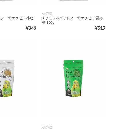
その他
フーズ エクセル 小粒
ナチュラルペットフーズ エクセル 粟の
穂 130g
¥349
¥517
その他