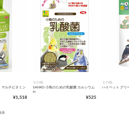
その他
その他
ド マルチビタミン
SANKO 小鳥のための乳酸菌 カルシウム
ハイペット グリー
in
¥1,518
¥525
表示